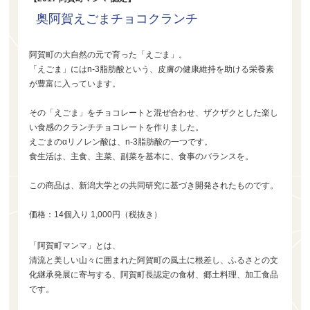
奥阿賀えごまチョコクランチ
阿賀町の大自然の元で育った「えごま」。
「えごま」にはn-3脂肪酸という、皮膚の健康維持を助ける栄養素
が豊富に入っています。
その「えごま」をチョコレートと混ぜ合わせ、ザクザクとした楽し
い食感のクランチチョコレートを作りました。
えごまのαリノレン酸は、n-3脂肪酸の一つです。
食生活は、主食、主菜、副菜を基本に、食事のバランスを。
この商品は、新潟大学との共同研究に基づき開発されたものです。
価格：14個入り 1,000円（税抜き）
「阿賀町マンマ」とは、
清流と美しい山々に囲まれた阿賀町の風土に根差し、ふるさとの文
化継承発展に寄与する、阿賀町長認定の食材、郷土料理、加工食品
です。