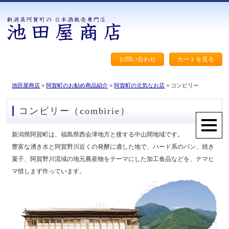
お問い合わせ
カートを見る
池田屋商店
>
阿賀町のお勧め商品紹介
>
阿賀町の元気なお店
> コンビリー
コンビリー（combirie）
新潟県阿賀町は、福島県西会津地方と接する中山間地域です。
豊富な湧き水と阿賀野川近くの発酵に適した地で、ハード系のパン、焼き
菓子、阿賀野川流域の地元農産物をテーマにした加工食品などを、テマヒ
マ惜しまず作っています。