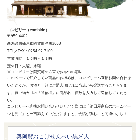
コンビリー（combirie）
〒959-4402
新潟県東蒲原郡阿賀町津川3668
TEL／FAX：0254-92-7100
営業時間：１０時～１７時
定休日：火曜、水曜
※コンビリーは阿賀町の方言でおやつの意味
このページで紹介してい商品のお求めは、コンビリーへ直接お問い合わせ
いただくか、お酒と一緒にご購入頂ければ当店から発送することもでま
す。買い物カゴの「通信欄」に商品名、個数を入力して送信してくださ
い。
コンビリーへ直接お問い合わせいただく際には「池田屋商店のホームペー
ジを見て」と一言添えていただけますと、会話が弾むこと間違いなし！
奥阿賀おこげせんべい黒米入