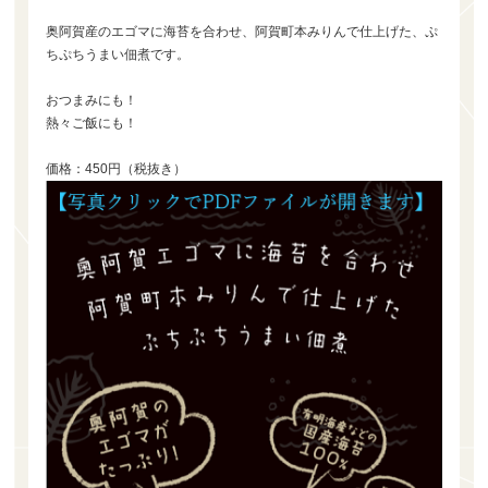
奥阿賀産のエゴマに海苔を合わせ、阿賀町本みりんで仕上げた、ぷ
ちぷちうまい佃煮です。
おつまみにも！
熱々ご飯にも！
価格：450円（税抜き）