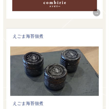
えごま海苔佃煮
えごま海苔佃煮