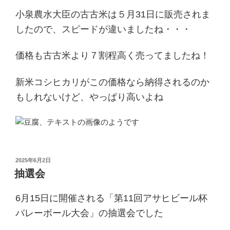
小泉農水大臣の古古米は５月31日に販売されま
したので、スピードが違いましたね・・・
価格も古古米より７割程高く売ってましたね！
新米コシヒカリがこの価格なら納得されるのか
もしれないけど、やっぱり高いよね
投
2025年6月2日
稿
抽選会
日:
6月15日に開催される「第11回アサヒビール杯
バレーボール大会」の抽選会でした