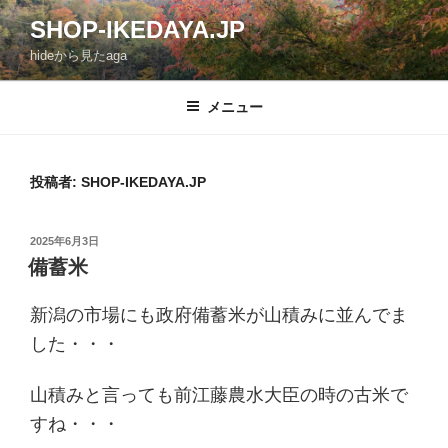
コ
SHOP-IKEDAYA.JP
ン
hideから見たaga
テ
ン
ツ
メニュー
へ
ス
キ
投稿者:
SHOP-IKEDAYA.JP
ッ
プ
投
2025年6月3日
稿
備蓄米
日:
新潟の市場にも政府備蓄米が山積みに並んでま
した・・・
山積みと言っても前江藤農水大臣の時の古米で
すね・・・