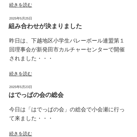
“抽
続きを読む
選
投
2025年5月25日
会”
稿
組み合わせが決まりました
の
日:
昨日は、下越地区小学生バレーボール連盟第１
回理事会が新発田市カルチャーセンターで開催
されました・・・
“組
続きを読む
み
投
2025年5月23日
合
稿
はでっぱの会の総会
わ
日:
せ
今日は「はでっぱの会」の総会で小会瀬に行っ
が
決
て来ました・・・
ま
り
“は
続きを読む