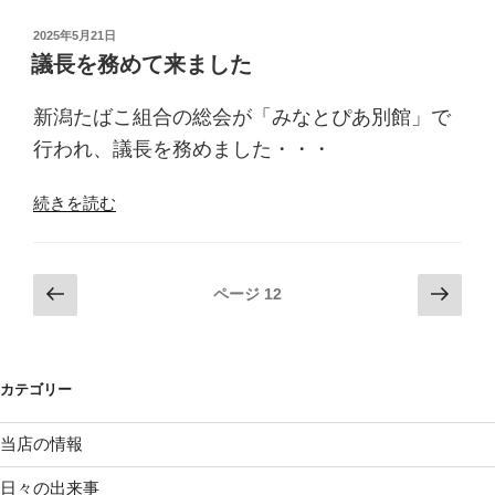
ま
で
し
投
2025年5月21日
っ
稿
議長を務めて来ました
た”
ぱ
日:
の
の
新潟たばこ組合の総会が「みなとぴあ別館」で
会
の
行われ、議長を務めました・・・
総
会”
“議
続きを読む
の
長
を
務
投
前
次
ページ
12
め
の
の
稿
て
ペ
ペ
ナ
来
ー
ー
ビ
ま
カテゴリー
ジ
ジ
ゲ
し
ー
た”
当店の情報
の
シ
日々の出来事