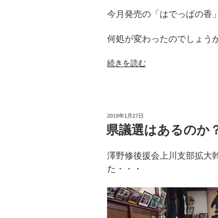
今月発売の「はでっぱの香
何処が変わったのでしょう
“何
続きを読む
処
が
変
わ
投
2019年1月27日
っ
稿
県議選はあるのか
日:
た
の
澤野修後援会上川支部拡大
か
な？”
た・・・
の