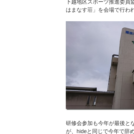
下越地区スポーツ推進委員
の
はまなす荘」を会場で行わ
研修会参加も今年が最後と
が、hideと同じで今年で