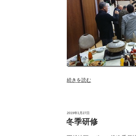
“県
続きを読む
議
選
は
あ
投
2019年1月27日
る
稿
冬季研修
日:
の
か？”