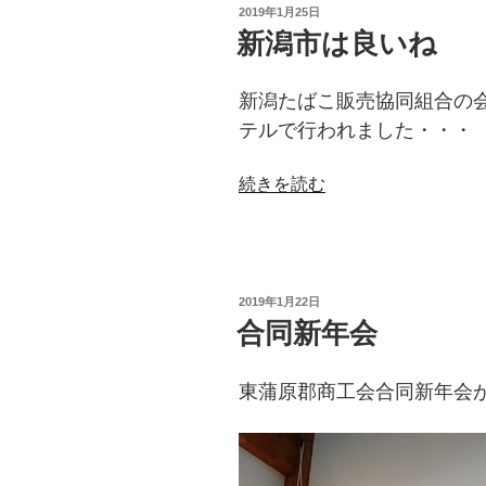
投
2019年1月25日
稿
新潟市は良いね
日:
新潟たばこ販売協同組合の会
テルで行われました・・・
“新
続きを読む
潟
市
は
良
投
2019年1月22日
い
稿
合同新年会
日:
ね”
の
東蒲原郡商工会合同新年会