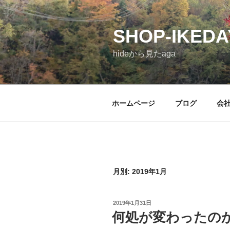
コ
ン
SHOP-IKEDA
テ
ン
hideから見たaga
ツ
へ
ス
キ
ホームページ
ブログ
会
ッ
プ
月別: 2019年1月
投
2019年1月31日
稿
何処が変わったの
日: