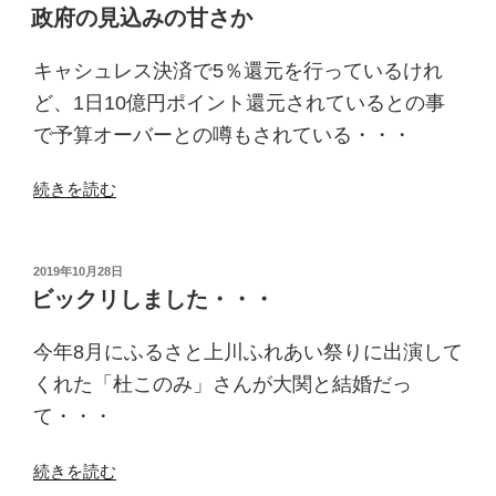
稿
い
政府の見込みの甘さか
日:
か
も”
キャシュレス決済で5％還元を行っているけれ
の
ど、1日10億円ポイント還元されているとの事
で予算オーバーとの噂もされている・・・
“政
続きを読む
府
の
見
投
2019年10月28日
稿
込
ビックリしました・・・
日:
み
の
今年8月にふるさと上川ふれあい祭りに出演して
甘
くれた「杜このみ」さんが大関と結婚だっ
さ
て・・・
か”
の
“ビ
続きを読む