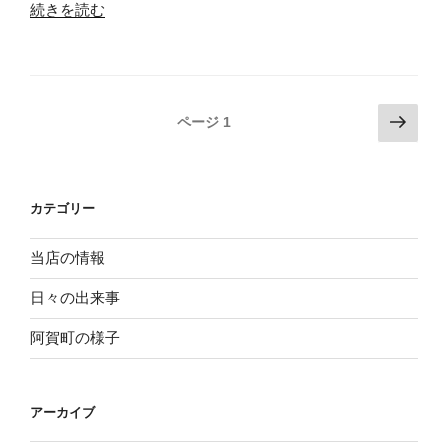
“阿
続きを読む
賀
の
銘
酒
投
次
ページ
1
バ
の
稿
イ
ペ
ナ
キ
ー
ビ
ン
カテゴリー
ジ
グ
ゲ
参
ー
当店の情報
加
シ
募
日々の出来事
ョ
集
阿賀町の様子
ン
中”
の
アーカイブ