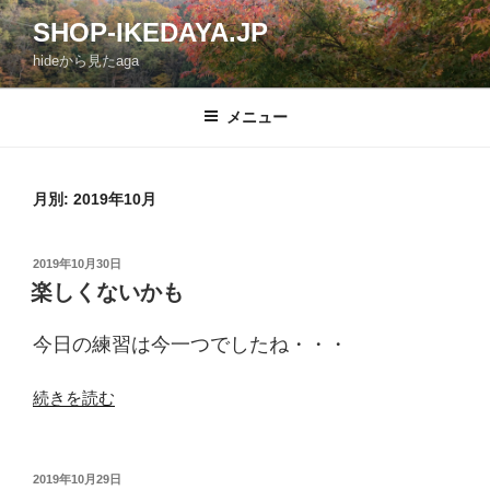
コ
SHOP-IKEDAYA.JP
ン
hideから見たaga
テ
ン
ツ
メニュー
へ
ス
キ
月別: 2019年10月
ッ
プ
投
2019年10月30日
稿
楽しくないかも
日:
今日の練習は今一つでしたね・・・
“楽
続きを読む
し
く
な
投
2019年10月29日