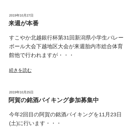
ッ
ク
リ
投
2019年10月27日
稿
し
来週が本番
日:
ま
し
すこやか北越銀行杯第31回新潟県小学生バレー
た・・・”
ボール大会下越地区大会が来週胎内市総合体育
の
館他で行われますが・・・
“来
続きを読む
週
が
本
投
2019年10月25日
稿
番”
阿賀の銘酒バイキング参加募集中
日:
の
今年2回目の阿賀の銘酒バイキングを11月23日
(土)に行います・・・