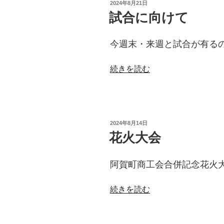
投
2024年8月21日
稿
試合に向けて
日:
今週末・来週と試合が有る
“試
続きを読む
合
に
向
け
投
2024年8月14日
て”
稿
花火大会
日:
の
阿賀町商工会合併記念花火
“花
続きを読む
火
大