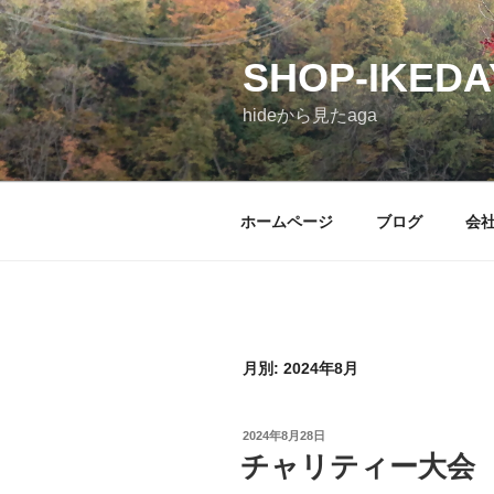
コ
ン
SHOP-IKEDA
テ
ン
hideから見たaga
ツ
へ
ス
キ
ホームページ
ブログ
会
ッ
プ
月別: 2024年8月
投
2024年8月28日
稿
チャリティー大会
日: