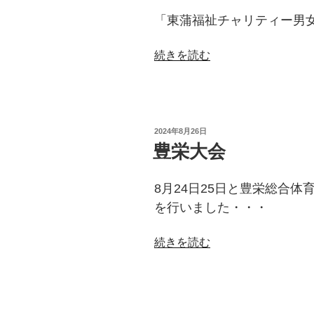
「東蒲福祉チャリティー男女
“チ
続きを読む
ャ
リ
テ
ィ
投
2024年8月26日
ー
稿
豊栄大会
日:
大
会”
8月24日25日と豊栄総合体
の
を行いました・・・
“豊
続きを読む
栄
大
会”
の