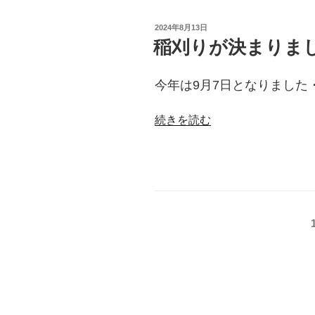
会”
の
投
2024年8月13日
稿
稲刈りが決まりま
日:
今年は9月7日となりました
“稲
続きを読む
刈
り
が
決
ま
投
り
ま
稿
し
ナ
た”
の
ビ