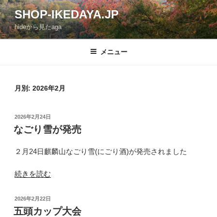
コ
SHOP-IKEDAYA.JP
ン
hideから見たaga
テ
ン
ツ
メニュー
へ
ス
キ
月別: 2026年2月
ッ
プ
投
2026年2月24日
稿
なごり雪が発売
日:
２月24日麒麟山なごり雪(にごり酒)が発売されました
“な
続きを読む
ご
り
投
2026年2月22日
雪
稿
五頭カップ大会
日: