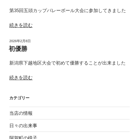
が
発
第35回五頭カップバレーボール大会に参加してきました
売”
の
“五
続きを読む
頭
カ
投
2026年2月8日
ッ
稿
初優勝
日:
プ
大
新潟県下越地区大会で初めて優勝することが出来ました
会”
の
“初
続きを読む
優
勝”
カテゴリー
の
当店の情報
日々の出来事
阿賀町の様子