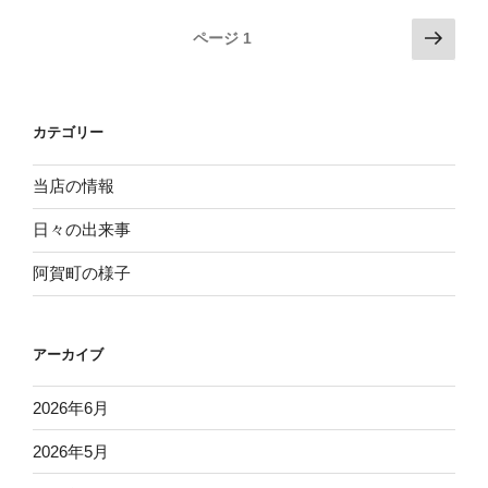
会”
投
次
ページ
1
の
の
稿
ペ
ナ
ー
ビ
カテゴリー
ジ
ゲ
ー
当店の情報
シ
日々の出来事
ョ
阿賀町の様子
ン
アーカイブ
2026年6月
2026年5月