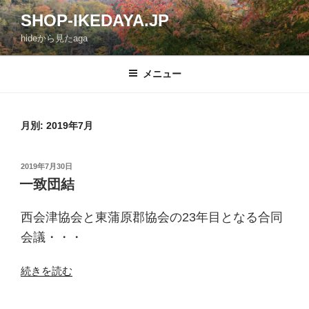
コ
SHOP-IKEDAYA.JP
ン
hideから見たaga
テ
ン
ツ
メニュー
へ
ス
キ
月別: 2019年7月
ッ
プ
投
2019年7月30日
稿
一致団結
日:
西会津協会と東蒲原郡協会の23年目となる合同
会議・・・
“一
続きを読む
致
団