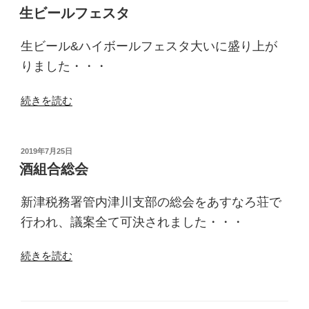
稿
の
生ビールフェスタ
日:
生ビール&ハイボールフェスタ大いに盛り上が
りました・・・
“生
続きを読む
ビ
ー
ル
投
2019年7月25日
稿
フ
酒組合総会
日:
ェ
ス
新津税務署管内津川支部の総会をあすなろ荘で
タ”
行われ、議案全て可決されました・・・
の
“酒
続きを読む
組
合
総