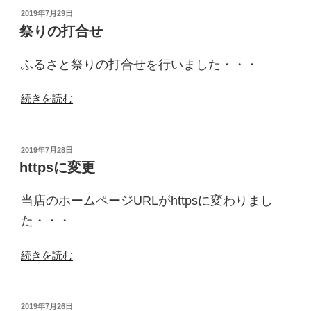
結”
投
2019年7月29日
稿
の
祭りの打合せ
日:
ふるさと祭りの打合せを行いました・・・
“祭
続きを読む
り
の
打
投
2019年7月28日
稿
合
httpsに変更
日:
せ”
の
当店のホームページURLがhttpsに変わりまし
た・・・
“https
続きを読む
に
変
更”
投
2019年7月26日