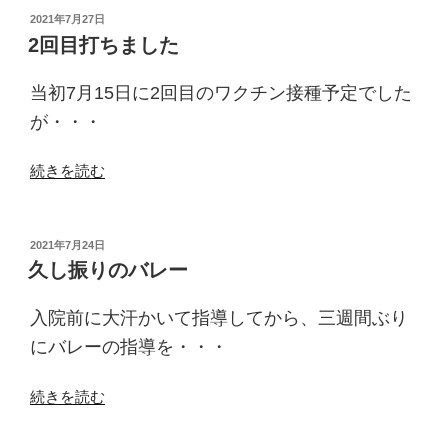
ば
投
2021年7月27日
稿
祭
2回目打ちました
日:
り”
の
当初7月15日に2回目のワクチン接種予定でした
が・・・
“2
続きを読む
回
目
打
投
2021年7月24日
稿
ち
久し振りのバレー
日:
ま
し
入院前に大汗かいて指導してから、三週間ぶり
た”
にバレーの指導を・・・
の
“久
続きを読む
し
振