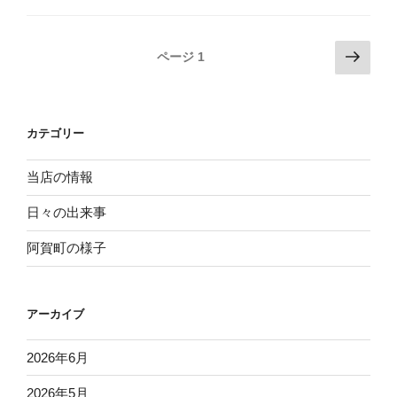
こ
ま
投
次
ページ
1
め
の
稿
に
ペ
ナ
摂
ー
ビ
ら
カテゴリー
ジ
な
ゲ
い
ー
当店の情報
と”
シ
の
日々の出来事
ョ
阿賀町の様子
ン
アーカイブ
2026年6月
2026年5月