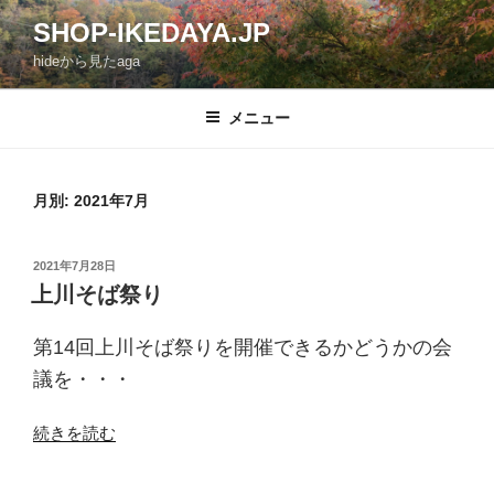
コ
SHOP-IKEDAYA.JP
ン
hideから見たaga
テ
ン
ツ
メニュー
へ
ス
キ
月別: 2021年7月
ッ
プ
投
2021年7月28日
稿
上川そば祭り
日:
第14回上川そば祭りを開催できるかどうかの会
議を・・・
“上
続きを読む
川
そ