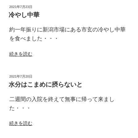
り
投
2021年7月23日
稿
の
冷やし中華
日:
バ
レ
約一年振りに新潟市場にある市玄の冷やし中華
ー”
を食べました・・・
の
“冷
続きを読む
や
し
中
投
2021年7月20日
稿
華”
水分はこまめに摂らないと
日:
の
二週間の入院を終えて無事に帰って来まし
た・・・
“水
続きを読む
分
は