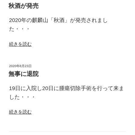
稿
の
秋酒が発売
日:
宴
会”
2020年の麒麟山「秋酒」が発売されまし
の
た・・・
“秋
続きを読む
酒
が
発
投
2020年8月23日
稿
売”
無事に退院
日:
の
19日に入院し20日に腫瘍切除手術を行って来ま
した・・・
“無
続きを読む
事
に
退