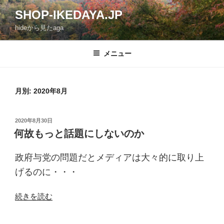
コ
SHOP-IKEDAYA.JP
ン
hideから見たaga
テ
ン
ツ
メニュー
へ
ス
キ
月別: 2020年8月
ッ
プ
投
2020年8月30日
稿
何故もっと話題にしないのか
日:
政府与党の問題だとメディアは大々的に取り上
げるのに・・・
“何
続きを読む
故
も