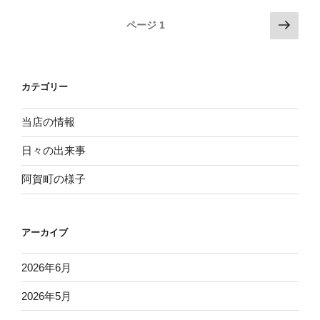
院”
投
次
ページ
1
の
の
稿
ペ
ナ
ー
ビ
カテゴリー
ジ
ゲ
ー
当店の情報
シ
日々の出来事
ョ
阿賀町の様子
ン
アーカイブ
2026年6月
2026年5月