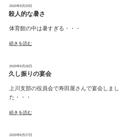
っ
投
2020年8月29日
稿
と
殺人的な暑さ
日:
話
題
体育館の中は暑すぎる・・・
に
し
“殺
続きを読む
な
人
い
的
の
な
投
2020年8月28日
か”
稿
暑
久し振りの宴会
日:
の
さ”
の
上川支部の役員会で寿田屋さんで宴会しまし
た・・・
“久
続きを読む
し
振
り
投
2020年8月27日