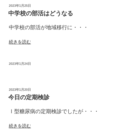
り
投
2023年1月25日
稿
の
中学校の部活はどうなる
日:
新
年
中学校の部活が地域移行に・・・
会”
の
“中
続きを読む
学
校
の
投
2023年1月24日
稿
部
日:
活
は
投
2023年1月20日
ど
稿
今日の定期検診
う
日:
な
Ⅰ型糖尿病の定期検診でしたが・・・
る”
の
“今
続きを読む