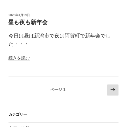
日
の
定
投
2023年1月19日
稿
期
昼も夜も新年会
日:
検
診”
今日は昼は新潟市で夜は阿賀町で新年会でし
の
た・・・
“昼
続きを読む
も
夜
も
新
投
次
ページ
1
年
の
稿
会”
ペ
ナ
の
ー
ビ
カテゴリー
ジ
ゲ