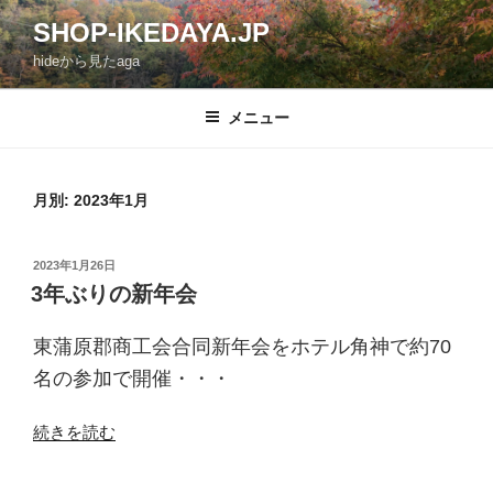
コ
SHOP-IKEDAYA.JP
ン
hideから見たaga
テ
ン
ツ
メニュー
へ
ス
キ
月別: 2023年1月
ッ
プ
投
2023年1月26日
稿
3年ぶりの新年会
日:
東蒲原郡商工会合同新年会をホテル角神で約70
名の参加で開催・・・
“3
続きを読む
年
ぶ