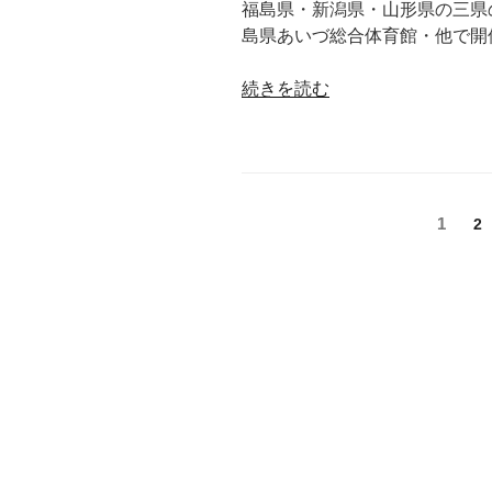
福島県・新潟県・山形県の三県
島県あいづ総合体育館・他で開
“第
続きを読む
8
回
三
県
投
合
ペ
1
ペ
2
同
ー
ー
稿
ジ
ジ
ス
ナ
プ
リ
ビ
ン
ゲ
グ
杯”
ー
の
シ