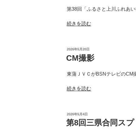
ボ
第38回「ふるさと上川ふれあ
ー
ル
“ゲ
続きを読む
小
ス
学
ト
生
が
大
投
2026年5月20日
決
会
稿
CM撮影
日:
ま
下
り
越
東蒲ＪＶＣがBSNテレビのCM
ま
地
し
区
“CM
続きを読む
た”
大
撮
の
会”
影”
の
の
投
2026年5月4日
稿
第8回三県合同スプ
日: