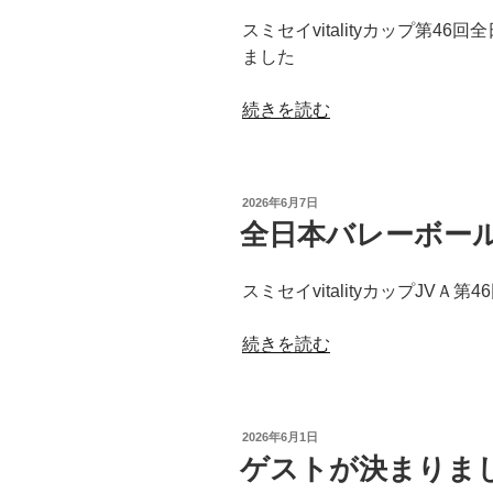
スミセイvitalityカップ第
ました
“ス
続きを読む
ミ
セ
イ
投
2026年6月7日
vitality
稿
全日本バレーボー
日:
カ
ッ
スミセイvitalityカップJV
プ”
の
“全
続きを読む
日
本
バ
投
2026年6月1日
レ
稿
ゲストが決まりま
日:
ー