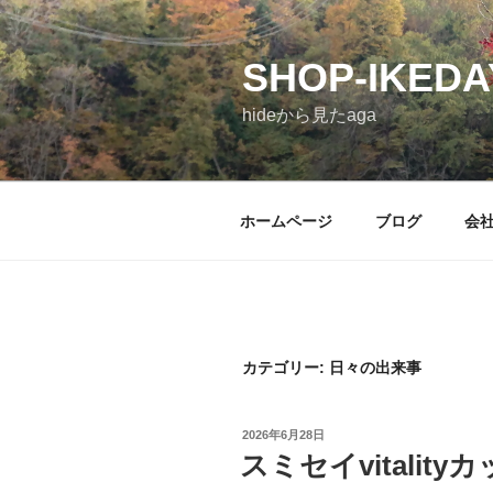
コ
ン
SHOP-IKEDA
テ
ン
hideから見たaga
ツ
へ
ス
キ
ホームページ
ブログ
会
ッ
プ
カテゴリー: 日々の出来事
投
2026年6月28日
稿
スミセイvitality
日: