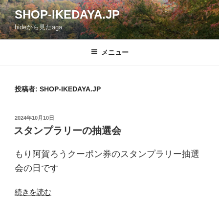
コ
SHOP-IKEDAYA.JP
ン
hideから見たaga
テ
ン
ツ
メニュー
へ
ス
キ
投稿者:
SHOP-IKEDAYA.JP
ッ
プ
投
2024年10月10日
稿
スタンプラリーの抽選会
日:
もり阿賀ろうクーポン券のスタンプラリー抽選
会の日です
“ス
続きを読む
タ
ン