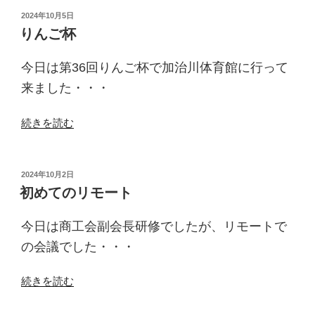
祉
投
2024年10月5日
稿
チ
りんご杯
日:
ャ
リ
今日は第36回りんご杯で加治川体育館に行って
テ
来ました・・・
ィ
ー
“り
続きを読む
大
ん
会”
ご
の
杯”
投
2024年10月2日
稿
の
初めてのリモート
日:
今日は商工会副会長研修でしたが、リモートで
の会議でした・・・
“初
続きを読む
め
て