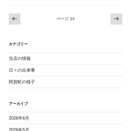
の
リ
投
前
次
ページ
24
モ
の
の
稿
ー
ペ
ペ
ナ
ト”
ー
ー
ビ
の
カテゴリー
ジ
ジ
ゲ
ー
当店の情報
シ
日々の出来事
ョ
阿賀町の様子
ン
アーカイブ
2026年6月
2026年5月