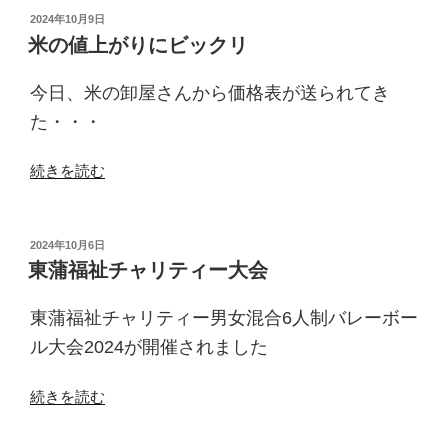
プ
投
2024年10月9日
稿
ラ
米の値上がりにビックリ
日:
リ
ー
今日、米の卸屋さんから価格表が送られてき
の
た・・・
抽
選
“米
続きを読む
会”
の
の
値
上
投
2024年10月6日
稿
が
東蒲福祉チャリティー大会
日:
り
に
東蒲福祉チャリティー男女混合6人制バレーボー
ビ
ル大会2024が開催されました
ッ
ク
“東
続きを読む
リ”
蒲
の
福