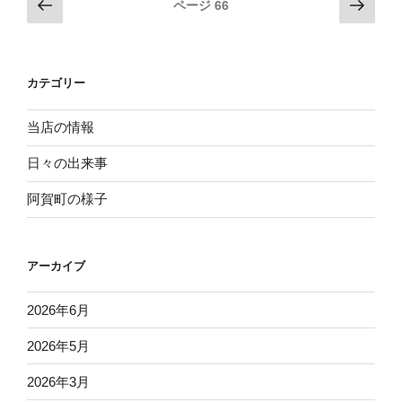
投
前
次
ページ
66
ャ
の
の
稿
や
ペ
ペ
ナ
っ
ー
ー
ビ
ち
カテゴリー
ジ
ジ
い
ゲ
ま
ー
当店の情報
す”
シ
の
日々の出来事
ョ
阿賀町の様子
ン
アーカイブ
2026年6月
2026年5月
2026年3月