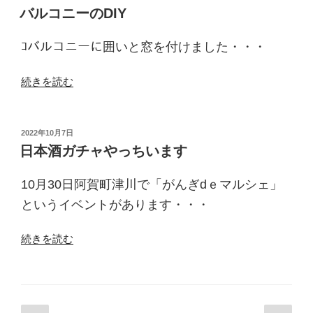
稿
バルコニーのDIY
日:
ｺバルコニーに囲いと窓を付けました・・・
“バ
続きを読む
ル
コ
ニ
投
2022年10月7日
稿
ー
日本酒ガチャやっちいます
日:
の
DIY”
10月30日阿賀町津川で「がんぎdｅマルシェ」
の
というイベントがあります・・・
“日
続きを読む
本
酒
ガ
チ