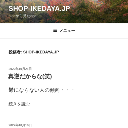
コ
SHOP-IKEDAYA.JP
ン
hideから見たaga
テ
ン
ツ
メニュー
へ
ス
キ
投稿者:
SHOP-IKEDAYA.JP
ッ
プ
投
2022年10月21日
稿
真逆だからな(笑)
日:
鬱にならない人の傾向・・・
“真
続きを読む
逆
だ
か
投
2022年10月16日