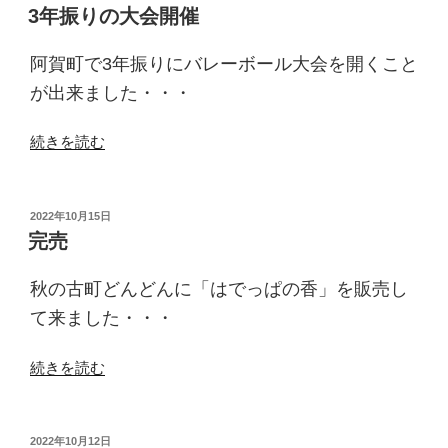
稿
ら
3年振りの大会開催
日:
な
(笑)”
阿賀町で3年振りにバレーボール大会を開くこと
の
が出来ました・・・
“3
続きを読む
年
振
り
投
2022年10月15日
稿
の
完売
日:
大
会
秋の古町どんどんに「はでっぱの香」を販売し
開
て来ました・・・
催”
の
“完
続きを読む
売”
の
投
2022年10月12日