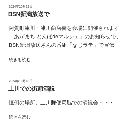
の
ち
投
2024年10月19日
稿
と
BSN新潟放送で
日:
ん
ぼ
阿賀町津川・津川商店街を会場に開催されます
de
「あがまち とんぼdeマルシェ」のお知らせで、
マ
BSN新潟放送さんの番組「なじラテ」で宣伝
ル
シ
“BSN
続きを読む
ェ”
新
の
潟
放
投
2024年10月18日
稿
送
上川での街頭演説
日:
で”
の
恒例の場所、上川郵便局脇での演説会・・・
“上
続きを読む
川
で