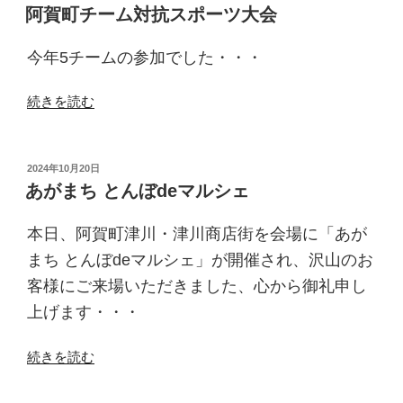
稿
り
阿賀町チーム対抗スポーツ大会
日:
ま
し
今年5チームの参加でした・・・
た”
の
“阿
続きを読む
賀
町
チ
投
2024年10月20日
稿
ー
あがまち とんぼdeマルシェ
日:
ム
対
本日、阿賀町津川・津川商店街を会場に「あが
抗
まち とんぼdeマルシェ」が開催され、沢山のお
ス
客様にご来場いただきました、心から御礼申し
ポ
上げます・・・
ー
ツ
“あ
続きを読む
大
が
会”
ま