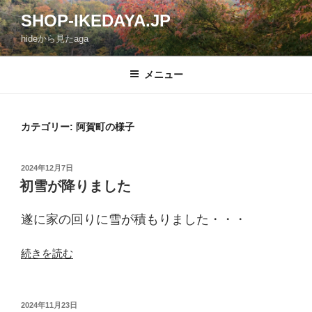
コ
SHOP-IKEDAYA.JP
ン
hideから見たaga
テ
ン
ツ
メニュー
へ
ス
キ
カテゴリー: 阿賀町の様子
ッ
プ
投
2024年12月7日
稿
初雪が降りました
日:
遂に家の回りに雪が積もりました・・・
“初
続きを読む
雪
が
降
投
2024年11月23日