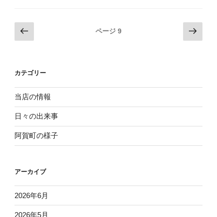
の
街
投
前
次
ページ
9
頭
の
の
稿
演
ペ
ペ
ナ
説”
ー
ー
ビ
の
カテゴリー
ジ
ジ
ゲ
ー
当店の情報
シ
日々の出来事
ョ
阿賀町の様子
ン
アーカイブ
2026年6月
2026年5月