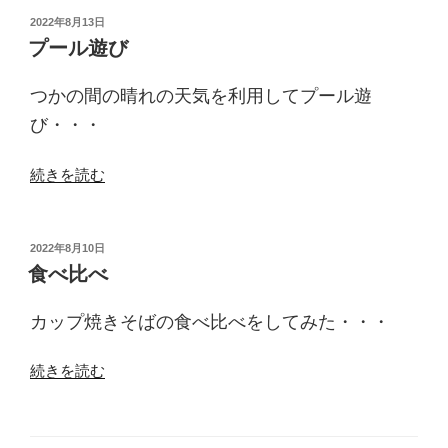
無
投
2022年8月13日
稿
い
プール遊び
日:
の
で”
つかの間の晴れの天気を利用してプール遊
の
び・・・
“プ
続きを読む
ー
ル
遊
投
2022年8月10日
稿
び”
食べ比べ
日:
の
カップ焼きそばの食べ比べをしてみた・・・
“食
続きを読む
べ
比
べ”