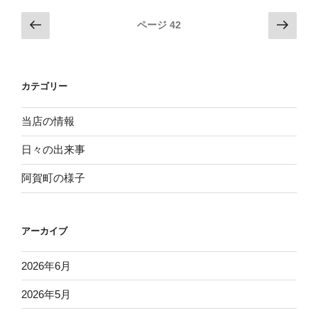
の
投
前
次
ページ
42
の
の
稿
ペ
ペ
ナ
ー
ー
ビ
カテゴリー
ジ
ジ
ゲ
ー
当店の情報
シ
日々の出来事
ョ
阿賀町の様子
ン
アーカイブ
2026年6月
2026年5月