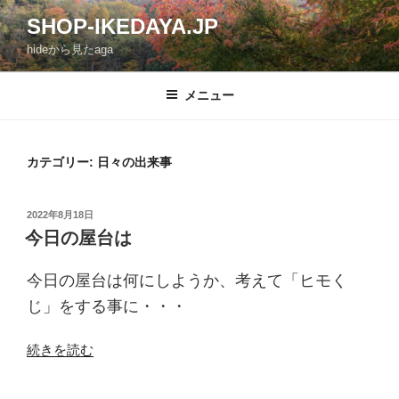
コ
SHOP-IKEDAYA.JP
ン
hideから見たaga
テ
ン
ツ
メニュー
へ
ス
キ
カテゴリー: 日々の出来事
ッ
プ
投
2022年8月18日
稿
今日の屋台は
日:
今日の屋台は何にしようか、考えて「ヒモく
じ」をする事に・・・
“今
続きを読む
日
の