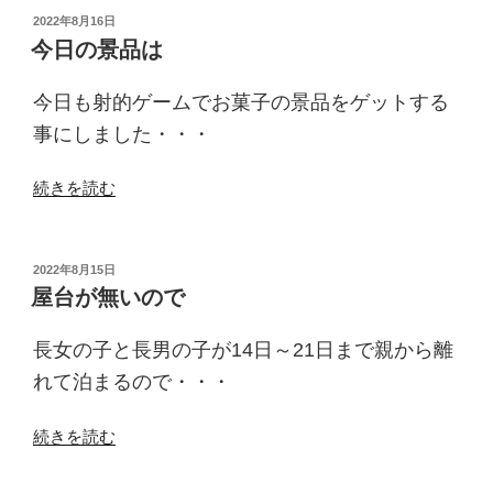
屋
投
2022年8月16日
稿
台
今日の景品は
日:
は”
の
今日も射的ゲームでお菓子の景品をゲットする
事にしました・・・
“今
続きを読む
日
の
景
投
2022年8月15日
稿
品
屋台が無いので
日:
は”
の
長女の子と長男の子が14日～21日まで親から離
れて泊まるので・・・
“屋
続きを読む
台
が