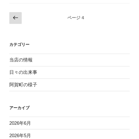
杯
麻
投
前
ページ
4
雀
の
稿
大
ペ
ナ
会”
ー
ビ
の
カテゴリー
ジ
ゲ
ー
当店の情報
シ
日々の出来事
ョ
阿賀町の様子
ン
アーカイブ
2026年6月
2026年5月