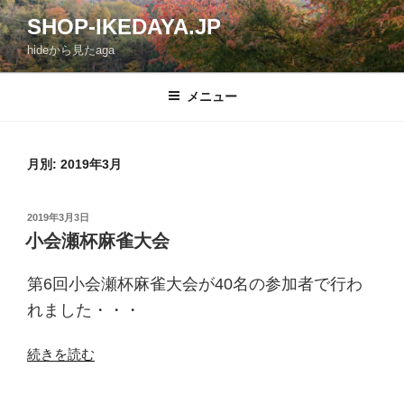
コ
SHOP-IKEDAYA.JP
ン
hideから見たaga
テ
ン
ツ
メニュー
へ
ス
キ
月別: 2019年3月
ッ
プ
投
2019年3月3日
稿
小会瀬杯麻雀大会
日:
第6回小会瀬杯麻雀大会が40名の参加者で行わ
れました・・・
“小
続きを読む
会
瀬