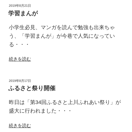
ラ
投
2019年8月21日
稿
マ
学習まんが
日:
ラ
ソ
小学生必見、マンガを読んで勉強も出来ちゃ
ン
う、「学習まんが」が今巷で人気になってい
定
る・・・
例
会”
“学
続きを読む
の
習
ま
ん
投
2019年8月17日
稿
が”
ふるさと祭り開催
日:
の
昨日は「第34回ふるさと上川ふれあい祭り」が
盛大に行われました・・・
“ふ
続きを読む