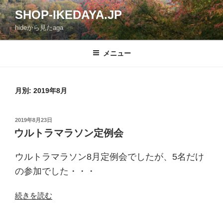
コ
SHOP-IKEDAYA.JP
ン
hideから見たaga
テ
ン
ツ
メニュー
へ
ス
キ
月別: 2019年8月
ッ
プ
投
2019年8月23日
稿
ウルトラマラソン定例会
日:
ウルトラマラソン8月定例会でしたが、5名だけ
の参加でした・・・
“ウ
続きを読む
ル
ト