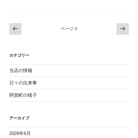
の
風
物
詩”
投
前
次
ページ
2
の
の
の
稿
ペ
ペ
ナ
ー
ー
ビ
カテゴリー
ジ
ジ
ゲ
ー
当店の情報
シ
日々の出来事
ョ
阿賀町の様子
ン
アーカイブ
2026年6月