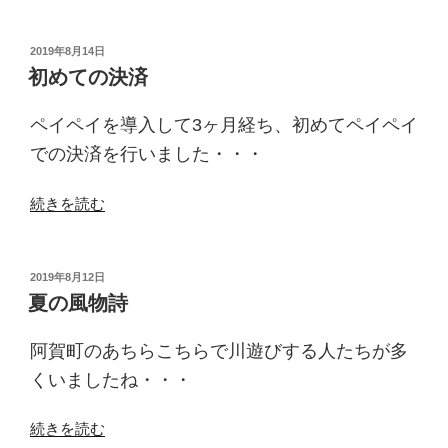
る
さ
と
投
2019年8月14日
稿
祭
初めての決済
日:
り
開
ペイペイを導入して3ヶ月経ち、初めてペイペイ
催”
での決済を行いました・・・
の
“初
続きを読む
め
て
の
投
2019年8月12日
稿
決
夏の風物詩
日:
済”
の
阿賀町のあちらこちらで川遊びする人たちが多
くいましたね・・・
“夏
続きを読む