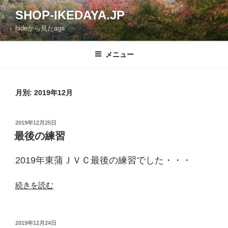
コ
SHOP-IKEDAYA.JP
ン
hideから見たaga
テ
ン
ツ
メニュー
へ
ス
キ
月別: 2019年12月
ッ
プ
投
2019年12月25日
稿
最後の練習
日:
2019年東蒲ＪＶＣ最後の練習でした・・・
“最
続きを読む
後
の
練
投
2019年12月24日