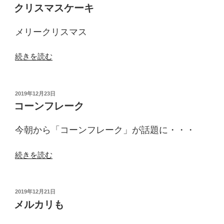
稿
習”
クリスマスケーキ
日:
の
メリークリスマス
“ク
続きを読む
リ
ス
マ
投
2019年12月23日
稿
ス
コーンフレーク
日:
ケ
ー
今朝から「コーンフレーク」が話題に・・・
キ”
の
“コ
続きを読む
ー
ン
フ
投
2019年12月21日
稿
レ
メルカリも
日:
ー