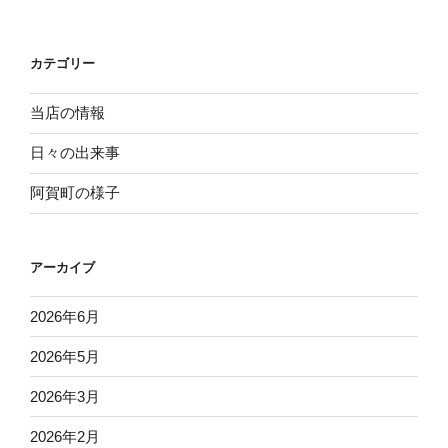
の
の
稿
ペ
ペ
ナ
ー
ー
ビ
カテゴリー
ジ
ジ
ゲ
ー
当店の情報
シ
日々の出来事
ョ
阿賀町の様子
ン
アーカイブ
2026年6月
2026年5月
2026年3月
2026年2月