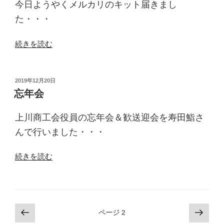
ク”
今日ようやくメルカリのキット届きまし
の
た・・・
“メ
続きを読む
ル
カ
リ
投
2019年12月20日
稿
も”
忘年会
日:
の
上川商工会役員の忘年会＆歓送迎会を寿田鮨さ
んで行いました・・・
“忘
続きを読む
年
会”
の
投
前
次
ページ
2