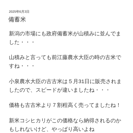
投
2025年6月3日
稿
備蓄米
日:
新潟の市場にも政府備蓄米が山積みに並んでま
した・・・
山積みと言っても前江藤農水大臣の時の古米で
すね・・・
小泉農水大臣の古古米は５月31日に販売されま
したので、スピードが違いましたね・・・
価格も古古米より７割程高く売ってましたね！
新米コシヒカリがこの価格なら納得されるのか
もしれないけど、やっぱり高いよね