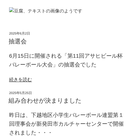
投
2025年6月2日
稿
抽選会
日:
6月15日に開催される「第11回アサヒビール杯
バレーボール大会」の抽選会でした
“抽
続きを読む
選
投
2025年5月25日
会”
稿
組み合わせが決まりました
の
日:
昨日は、下越地区小学生バレーボール連盟第１
回理事会が新発田市カルチャーセンターで開催
されました・・・