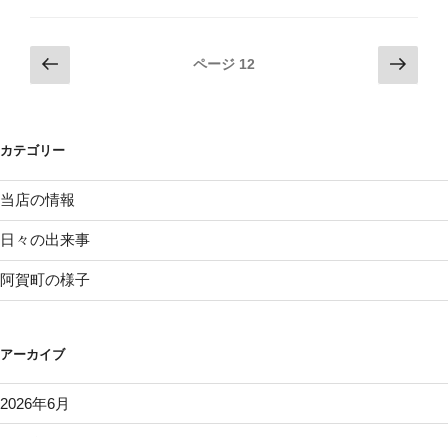
の
長
を
務
投
前
次
ページ
12
め
の
の
稿
て
ペ
ペ
ナ
来
ー
ー
ビ
ま
カテゴリー
ジ
ジ
ゲ
し
ー
た”
当店の情報
の
シ
日々の出来事
ョ
阿賀町の様子
ン
アーカイブ
2026年6月
2026年5月