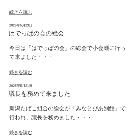
“組
続きを読む
み
投
2025年5月23日
合
稿
はでっぱの会の総会
わ
日:
せ
今日は「はでっぱの会」の総会で小会瀬に行っ
が
決
て来ました・・・
ま
り
“は
続きを読む
ま
で
し
投
2025年5月21日
っ
稿
議長を務めて来ました
た”
ぱ
日:
の
の
新潟たばこ組合の総会が「みなとぴあ別館」で
会
の
行われ、議長を務めました・・・
総
会”
“議
続きを読む