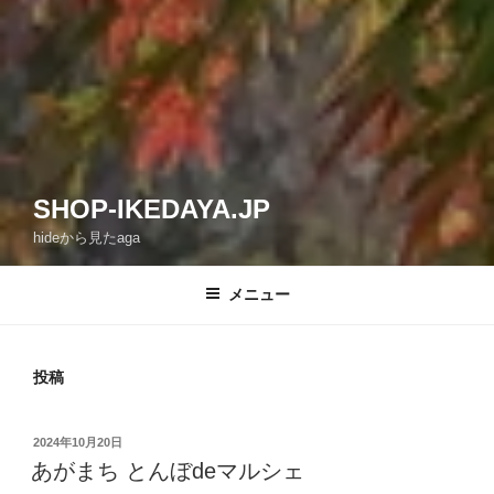
SHOP-IKEDAYA.JP
hideから見たaga
メニュー
投稿
投
2024年10月20日
稿
あがまち とんぼdeマルシェ
日: