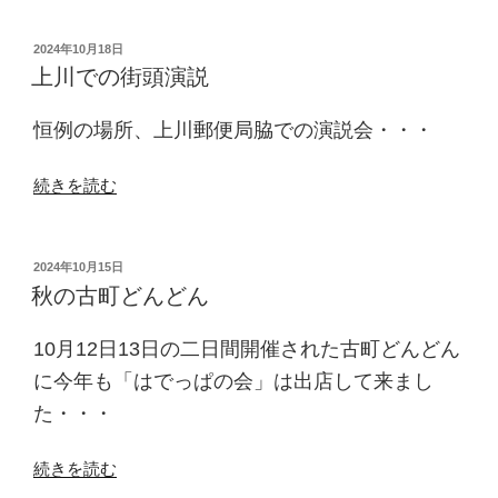
の
潟
放
投
2024年10月18日
稿
送
上川での街頭演説
日:
で”
の
恒例の場所、上川郵便局脇での演説会・・・
“上
続きを読む
川
で
の
投
2024年10月15日
稿
街
秋の古町どんどん
日:
頭
演
10月12日13日の二日間開催された古町どんどん
説”
に今年も「はでっぱの会」は出店して来まし
の
た・・・
“秋
続きを読む
の