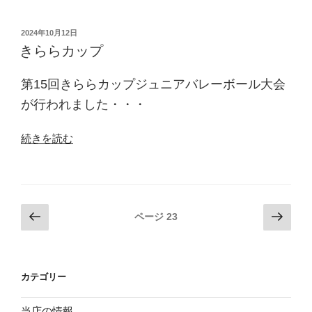
古
町
投
2024年10月12日
稿
ど
きららカップ
日:
ん
ど
第15回きららカップジュニアバレーボール大会
ん”
が行われました・・・
の
“き
続きを読む
ら
ら
カ
ッ
投
前
次
ページ
23
プ”
の
の
稿
の
ペ
ペ
ナ
ー
ー
ビ
カテゴリー
ジ
ジ
ゲ
ー
当店の情報