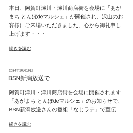
本日、阿賀町津川・津川商店街を会場に「あが
まち とんぼdeマルシェ」が開催され、沢山のお
客様にご来場いただきました、心から御礼申し
上げます・・・
“あ
続きを読む
が
ま
ち
投
2024年10月19日
稿
と
BSN新潟放送で
日:
ん
ぼ
阿賀町津川・津川商店街を会場に開催されます
de
「あがまち とんぼdeマルシェ」のお知らせで、
マ
BSN新潟放送さんの番組「なじラテ」で宣伝
ル
シ
“BSN
続きを読む
ェ”
新