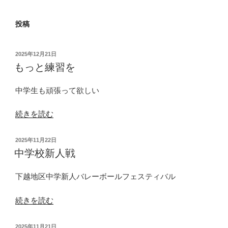
投稿
投
2025年12月21日
稿
もっと練習を
日:
中学生も頑張って欲しい
“も
続きを読む
っ
と
投
2025年11月22日
練
稿
中学校新人戦
日:
習
を”
下越地区中学新人バレーボールフェスティバル
の
“中
続きを読む
学
校
投
2025年11月21日