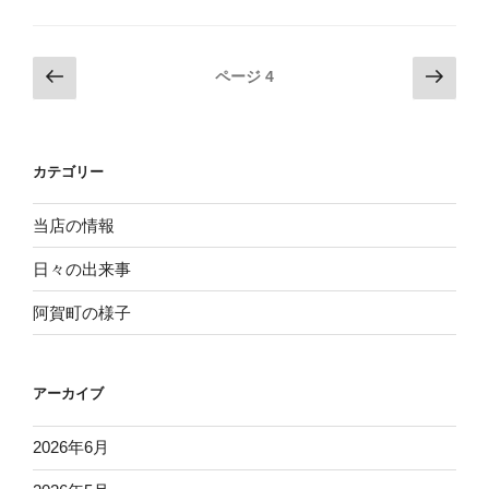
５
周
年
投
前
次
ページ
4
記
の
の
稿
念
ペ
ペ
ナ
式
ー
ー
ビ
典”
カテゴリー
ジ
ジ
の
ゲ
ー
当店の情報
シ
日々の出来事
ョ
阿賀町の様子
ン
アーカイブ
2026年6月