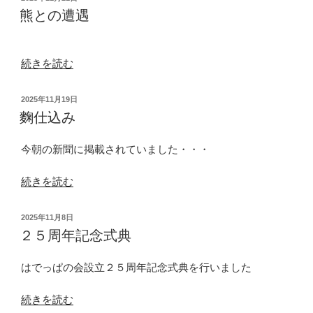
新
稿
熊との遭遇
日:
人
戦”
の
“熊
続きを読む
と
の
投
2025年11月19日
遭
稿
麴仕込み
日:
遇”
の
今朝の新聞に掲載されていました・・・
“麴
続きを読む
仕
込
投
2025年11月8日
み”
稿
２５周年記念式典
日:
の
はでっぱの会設立２５周年記念式典を行いました
“２
続きを読む