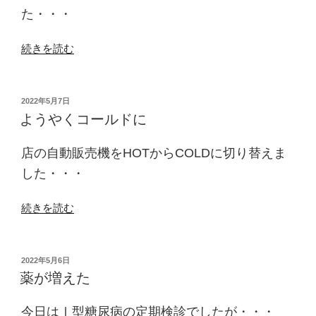
た・・・
“県
続きを読む
小
連
総
投
2022年5月7日
稿
会”
ようやくコールドに
日:
の
店の自動販売機をHOTからCOLDに切り替えま
した・・・
“よ
続きを読む
う
や
く
投
2022年5月6日
稿
コ
薬が増えた
日:
ー
ル
今日はⅠ型糖尿病の定期検診でしたが・・・