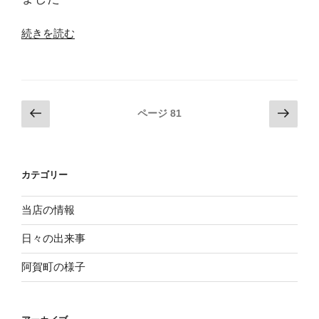
“中
続きを読む
学
の
部
活”
投
前
次
ページ
81
の
の
の
稿
ペ
ペ
ナ
ー
ー
ビ
カテゴリー
ジ
ジ
ゲ
ー
当店の情報
シ
日々の出来事
ョ
阿賀町の様子
ン