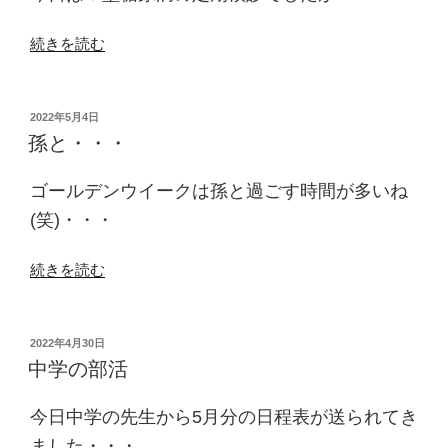
ド
に”
“薬
続きを読む
の
が
増
え
投
2022年5月4日
稿
た”
孫と・・・
日:
の
ゴールデンウイークは孫と過ごす時間が多いね
(笑)・・・
“孫
続きを読む
と・・・”
の
投
2022年4月30日
稿
中学の部活
日:
今日中学の先生から5月分の日程表が送られてき
ました・・・