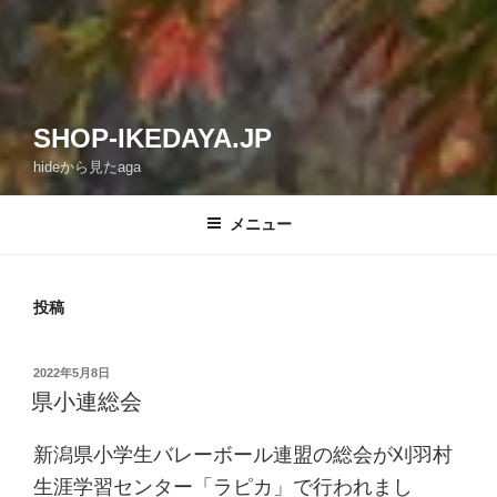
SHOP-IKEDAYA.JP
hideから見たaga
メニュー
投稿
投
2022年5月8日
稿
県小連総会
日:
新潟県小学生バレーボール連盟の総会が刈羽村
生涯学習センター「ラピカ」で行われまし