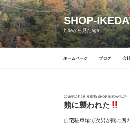
コ
ン
SHOP-IKEDA
テ
ン
hideから見たaga
ツ
へ
ス
キ
ホームページ
ブログ
会
ッ
プ
投
2019年10月2日
投稿者:
SHOP-IKEDAYA.JP
稿
熊に襲われた
日:
自宅駐車場で次男が熊に襲