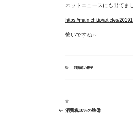
ネットニュースにも出てま
https://mainichi.jp/articles/20
怖いですね～
カ
阿賀町の様子
テ
ゴ
リ
ー
投
前
過
稿
去
消費税10%の準備
の
ナ
投
ビ
稿