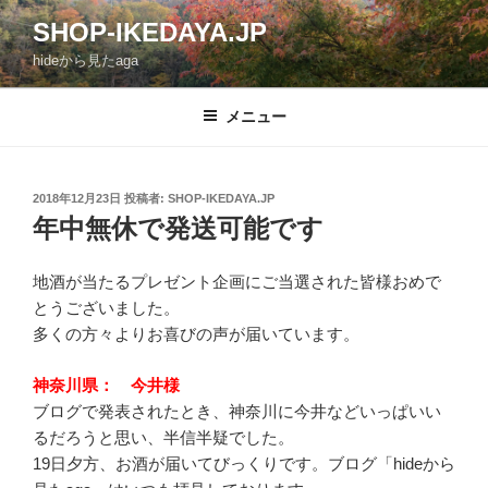
コ
SHOP-IKEDAYA.JP
ン
hideから見たaga
テ
ン
ツ
メニュー
へ
ス
キ
投
2018年12月23日
投稿者:
SHOP-IKEDAYA.JP
稿
ッ
年中無休で発送可能です
日:
プ
地酒が当たるプレゼント企画にご当選された皆様おめで
とうございました。
多くの方々よりお喜びの声が届いています。
神奈川県： 今井様
ブログで発表されたとき、神奈川に今井などいっぱいい
るだろうと思い、半信半疑でした。
19日夕方、お酒が届いてびっくりです。ブログ「hideから