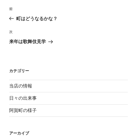
投
過
前
稿
去
町はどうなるかな？
ナ
の
ビ
投
次
次
稿
ゲ
の
来年は歌舞伎見学
投
ー
稿
シ
ョ
カテゴリー
ン
当店の情報
日々の出来事
阿賀町の様子
アーカイブ