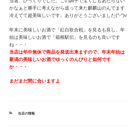
当選、びっくりでした。この調子で宝くじもあたらない
かなぁと勝手に考えながら送って来た麒麟山のんでます
冷えてて超美味しいです。ありがとうございました(^-^)v
年末に美味しいお酒で「紅白歌合戦」を見るも良し、年
始は美味しいお酒で「箱根駅伝」を見るのも良いです
ね・・・
当店は年中無休で商品を発送出来ますので、年末年始は
新潟の美味しいお酒でゆっくのんびりと如何です
か・・・
まだまだ間に合いますよ
カ
当店の情報
テ
ゴ
リ
ー