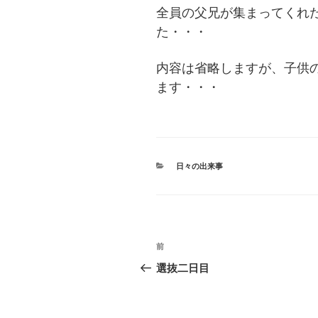
全員の父兄が集まってくれ
た・・・
内容は省略しますが、
子供
ます・・・
カ
日々の出来事
テ
ゴ
リ
ー
投
前
過
稿
去
選抜二日目
の
ナ
投
稿