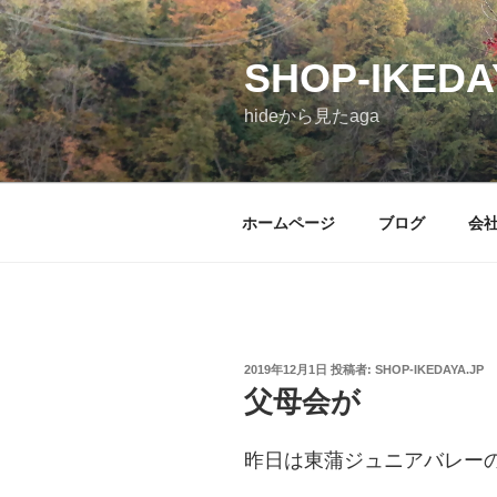
コ
ン
SHOP-IKEDA
テ
ン
hideから見たaga
ツ
へ
ス
キ
ホームページ
ブログ
会
ッ
プ
投
2019年12月1日
投稿者:
SHOP-IKEDAYA.JP
稿
父母会が
日:
昨日は東蒲ジュニアバレー