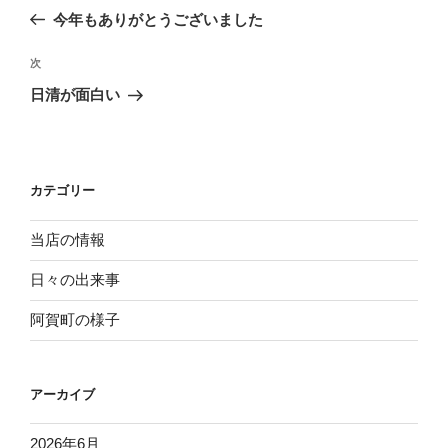
稿
去
今年もありがとうございました
ナ
の
ビ
投
次
次
稿
ゲ
の
日清が面白い
投
ー
稿
シ
ョ
カテゴリー
ン
当店の情報
日々の出来事
阿賀町の様子
アーカイブ
2026年6月