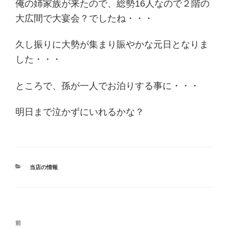
俺の姉家族が来たので、総勢16人なので２階の
大広間で大宴会？でしたね・・・
久し振りに大勢が集まり賑やかな元日となりま
した・・・
ところで、孫が一人でお泊りする事に・・・
明日まで泣かずにいれるかな？
カ
当店の情報
テ
ゴ
リ
ー
投
過
前