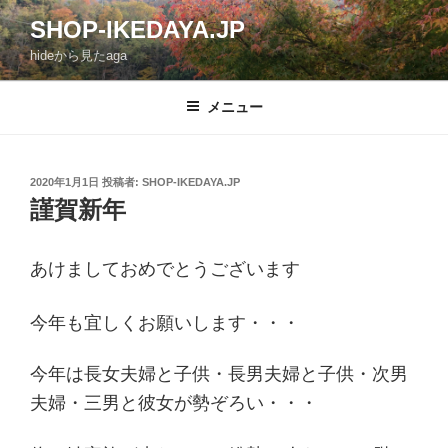
コ
SHOP-IKEDAYA.JP
ン
hideから見たaga
テ
ン
ツ
メニュー
へ
ス
キ
投
2020年1月1日
投稿者:
SHOP-IKEDAYA.JP
稿
ッ
謹賀新年
日:
プ
あけましておめでとうございます
今年も宜しくお願いします・・・
今年は長女夫婦と子供・長男夫婦と子供・次男
夫婦・三男と彼女が勢ぞろい・・・