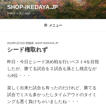
コ
SHOP-IKEDAYA.JP
ン
hideから見たaga
テ
ン
ツ
メニュー
へ
ス
キ
投
2019年1月14日
投稿者:
SHOP-IKEDAYA.JP
稿
ッ
シード権取れず
日:
プ
昨日・今日とシード決め戦を行いベスト4を目指
したが、勝てる試合を２試合も落とし残念なが
ら6位・・・
楽しく出来た試合も有ったのだけれど、勝てる
試合でミスも多かったしタイムアウトのタイミ
ングも悪く負けちゃいましたね・・・