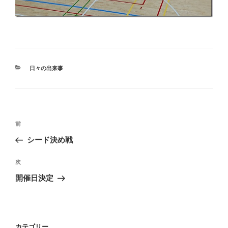
カ
日々の出来事
テ
ゴ
リ
ー
投
過
前
稿
去
シード決め戦
ナ
の
ビ
投
次
次
稿
ゲ
の
開催日決定
投
ー
稿
シ
ョ
カテゴリー