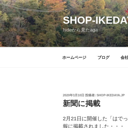
コ
ン
SHOP-IKEDA
テ
ン
hideから見たaga
ツ
へ
ス
キ
ホームページ
ブログ
会
ッ
プ
投
2020年3月10日
投稿者:
SHOP-IKEDAYA.JP
稿
新聞に掲載
日:
2月21日に開催した「はで
報に掲載されました・・・