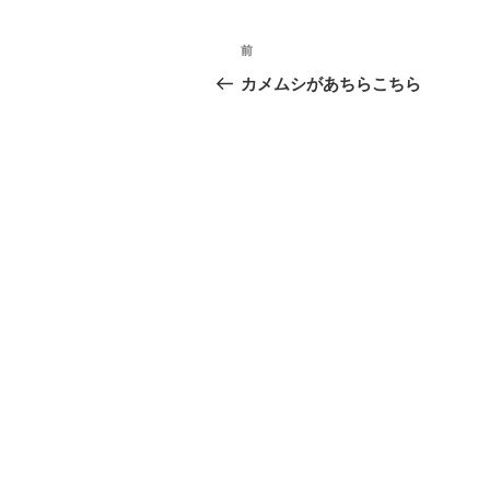
投
前
過
稿
去
カメムシがあちらこちら
の
ナ
投
ビ
稿
ゲ
ー
シ
ョ
ン