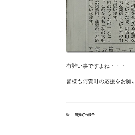
有難い事ですよね・・・
皆様も阿賀町の応援をお願
カ
阿賀町の様子
テ
ゴ
リ
ー