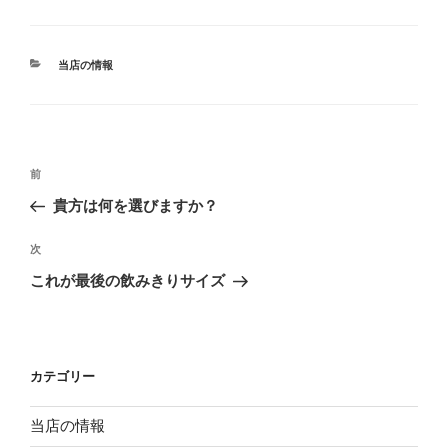
カ
当店の情報
テ
ゴ
リ
ー
投
過
前
稿
去
貴方は何を選びますか？
ナ
の
ビ
投
次
次
稿
ゲ
の
これが最後の飲みきりサイズ
投
ー
稿
シ
ョ
カテゴリー
ン
当店の情報