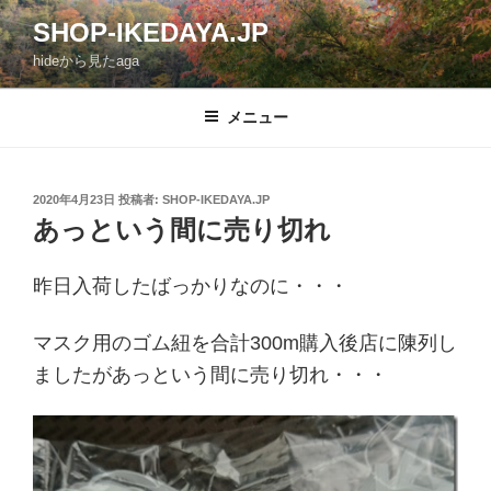
コ
SHOP-IKEDAYA.JP
ン
hideから見たaga
テ
ン
ツ
メニュー
へ
ス
キ
投
2020年4月23日
投稿者:
SHOP-IKEDAYA.JP
稿
ッ
あっという間に売り切れ
日:
プ
昨日入荷したばっかりなのに・・・
マスク用のゴム紐を合計300m購入後店に陳列し
ましたがあっという間に売り切れ・・・