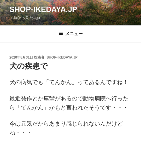
コ
SHOP-IKEDAYA.JP
ン
hideから見たaga
テ
ン
ツ
メニュー
へ
ス
キ
投
2020年5月31日
投稿者:
SHOP-IKEDAYA.JP
稿
ッ
犬の疾患で
日:
プ
犬の病気でも「てんかん」ってあるんですね！
最近発作とか痙攣があるので動物病院へ行った
ら「てんかん」かもと言われたそうです・・・
今は元気だからあまり感じられないんだけど
ね・・・