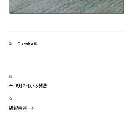
カ
日々の出来事
テ
ゴ
リ
ー
投
過
前
稿
去
6月2日から開放
ナ
の
ビ
投
次
次
稿
ゲ
の
練習再開
投
ー
稿
シ
ョ