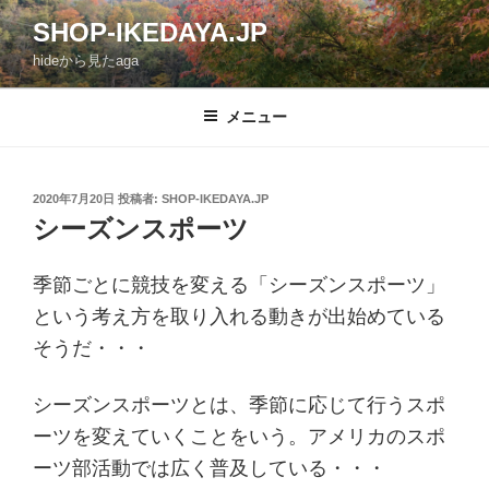
コ
SHOP-IKEDAYA.JP
ン
hideから見たaga
テ
ン
ツ
メニュー
へ
ス
キ
投
2020年7月20日
投稿者:
SHOP-IKEDAYA.JP
稿
ッ
シーズンスポーツ
日:
プ
季節ごとに競技を変える「シーズンスポーツ」
という考え方を取り入れる動きが出始めている
そうだ・・・
シーズンスポーツとは、季節に応じて行うスポ
ーツを変えていくことをいう。アメリカのスポ
ーツ部活動では広く普及している・・・