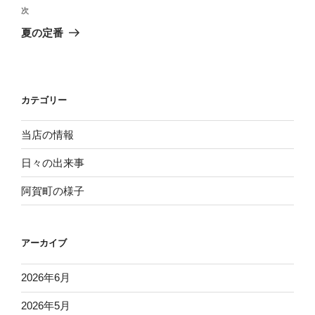
ビ
投
次
次
稿
ゲ
の
夏の定番
投
ー
稿
シ
ョ
カテゴリー
ン
当店の情報
日々の出来事
阿賀町の様子
アーカイブ
2026年6月
2026年5月