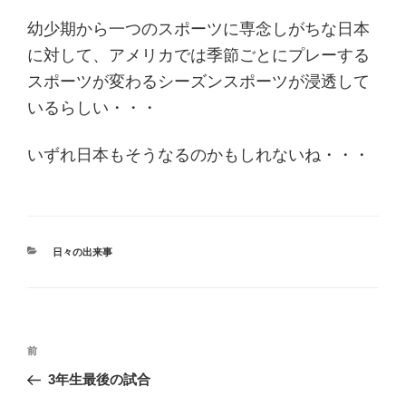
幼少期から一つのスポーツに専念しがちな日本
に対して、アメリカでは季節ごとにプレーする
スポーツが変わるシーズンスポーツが浸透して
いるらしい・・・
いずれ日本もそうなるのかもしれないね・・・
カ
日々の出来事
テ
ゴ
リ
ー
投
過
前
稿
去
3年生最後の試合
ナ
の