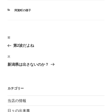
カ
阿賀町の様子
テ
ゴ
リ
ー
投
過
前
稿
去
第2波だよね
ナ
の
ビ
投
次
次
稿
ゲ
の
新潟県は出さないのか？
投
ー
稿
シ
ョ
カテゴリー
ン
当店の情報
日々の出来事