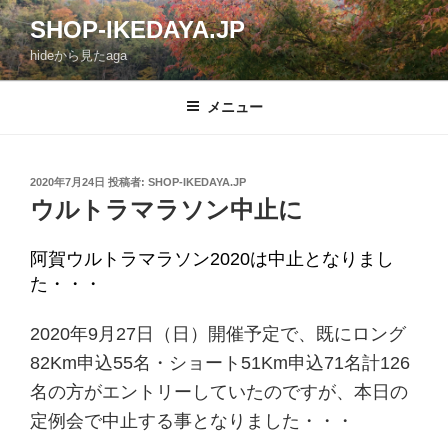
コ
SHOP-IKEDAYA.JP
ン
hideから見たaga
テ
ン
ツ
メニュー
へ
ス
キ
投
2020年7月24日
投稿者:
SHOP-IKEDAYA.JP
稿
ッ
ウルトラマラソン中止に
日:
プ
阿賀ウルトラマラソン2020は中止となりまし
た・・・
2020年9月27日（日）開催予定で、既に
ロング
82Km申込55名・ショート51Km申込71名計
126
名の方がエントリーしていたのですが、本日の
定例会で中止する事となりました・・・