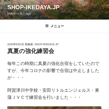
コ
SHOP-IKEDAYA.JP
ン
hideから見たaga
テ
ン
ツ
メニュー
へ
ス
キ
投
2020年8月2日
投稿者:
SHOP-IKEDAYA.JP
稿
ッ
真夏の強化練習会
日:
プ
毎年この時期に真夏の強化合宿をしていたので
すが、今年コロナの影響で合宿は中止しました
が・・・
阿賀津川中学校・安田リトルエンジェルス・東
蒲ＪＶＣで練習会を行いました・・・