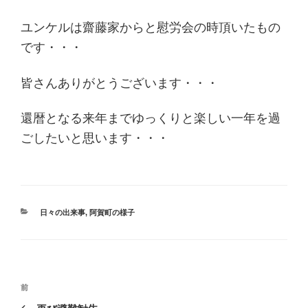
ユンケルは齋藤家からと慰労会の時頂いたもの
です・・・
皆さんありがとうございます・・・
還暦となる来年までゆっくりと楽しい一年を過
ごしたいと思います・・・
カ
日々の出来事
,
阿賀町の様子
テ
ゴ
リ
ー
投
過
前
稿
去