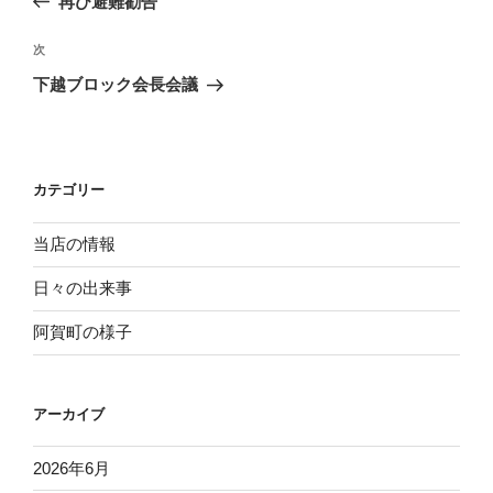
再び避難勧告
ナ
の
ビ
投
次
次
稿
ゲ
の
下越ブロック会長会議
投
ー
稿
シ
ョ
カテゴリー
ン
当店の情報
日々の出来事
阿賀町の様子
アーカイブ
2026年6月