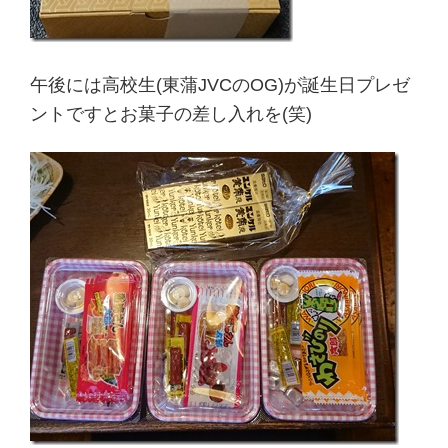
午後には高校生(東蒲JVCのOG)が誕生日プレゼ
ントですとお菓子の差し入れを(笑)