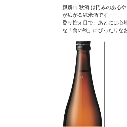
麒麟山 秋酒 は円みのある
が広がる純米酒です・・・
香り控え目で、あとには心
な「食の秋」にぴったりな