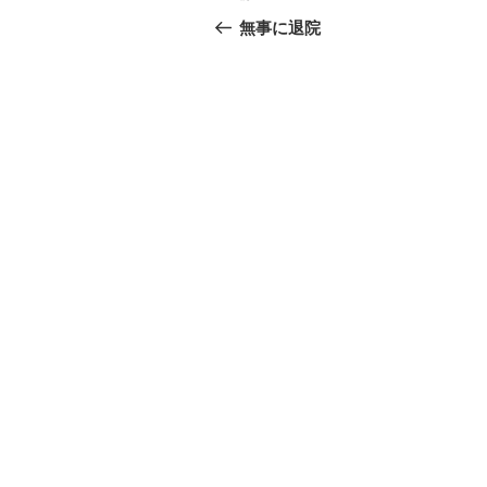
稿
去
無事に退院
の
ナ
投
ビ
稿
ゲ
ー
シ
ョ
ン