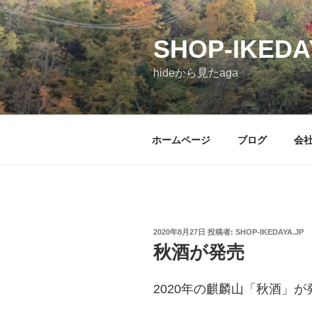
コ
ン
SHOP-IKEDA
テ
ン
hideから見たaga
ツ
へ
ス
キ
ホームページ
ブログ
会
ッ
プ
投
2020年8月27日
投稿者:
SHOP-IKEDAYA.JP
稿
秋酒が発売
日:
2020年の麒麟山「秋酒」