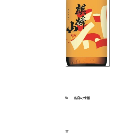
カ
当店の情報
テ
ゴ
リ
ー
投
前
過