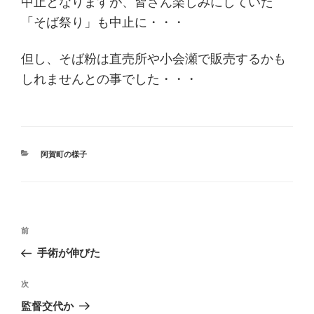
中止となりますが、皆さん楽しみにしていた
「そば祭り」も中止に・・・
但し、そば粉は直売所や小会瀬で販売するかも
しれませんとの事でした・・・
カ
阿賀町の様子
テ
ゴ
リ
ー
投
過
前
稿
去
手術が伸びた
ナ
の
ビ
投
次
次
稿
ゲ
の
監督交代か