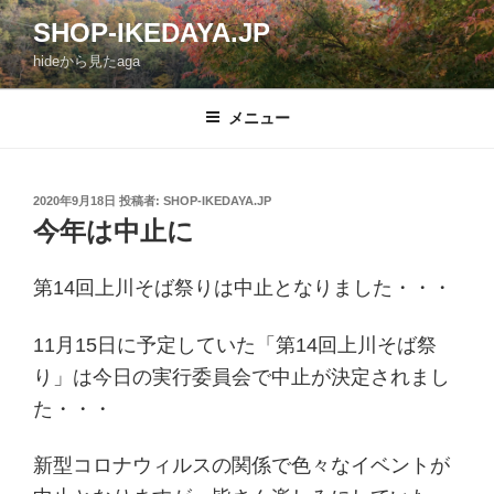
コ
SHOP-IKEDAYA.JP
ン
hideから見たaga
テ
ン
ツ
メニュー
へ
ス
キ
投
2020年9月18日
投稿者:
SHOP-IKEDAYA.JP
稿
ッ
今年は中止に
日:
プ
第14回上川そば祭りは中止となりました・・・
11月15日に予定していた「第14回上川そば祭
り」は今日の実行委員会で中止が決定されまし
た・・・
新型コロナウィルスの関係で色々なイベントが