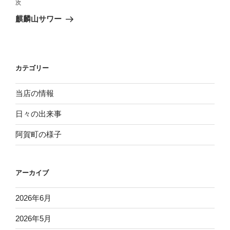
ビ
投
次
次
稿
ゲ
の
麒麟山サワー
投
ー
稿
シ
ョ
カテゴリー
ン
当店の情報
日々の出来事
阿賀町の様子
アーカイブ
2026年6月
2026年5月