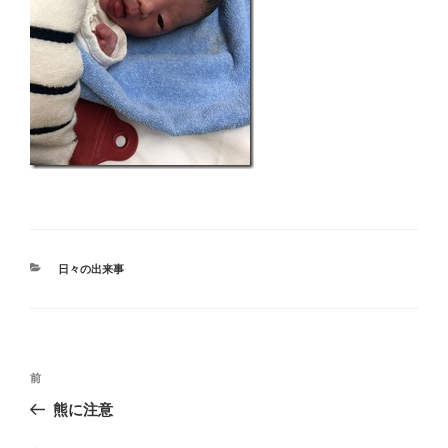
カ
日々の出来事
テ
ゴ
リ
ー
投
過
前
稿
去
熊に注意
ナ
の