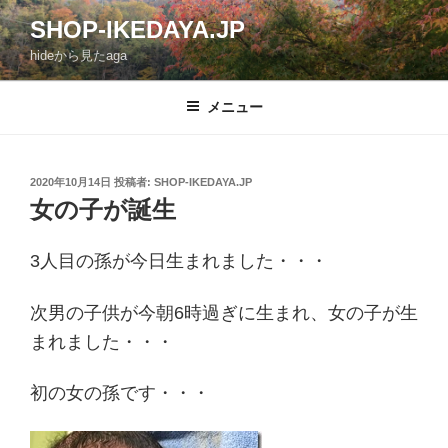
コ
SHOP-IKEDAYA.JP
ン
hideから見たaga
テ
ン
ツ
メニュー
へ
ス
キ
投
2020年10月14日
投稿者:
SHOP-IKEDAYA.JP
稿
ッ
女の子が誕生
日:
プ
3人目の孫が今日生まれました・・・
次男の子供が今朝6時過ぎに生まれ、女の子が生
まれました・・・
初の女の孫です・・・