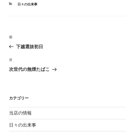
カ
日々の出来事
テ
ゴ
リ
ー
投
過
前
稿
去
下越選抜初日
ナ
の
ビ
投
次
次
稿
ゲ
の
次世代の無煙たばこ
投
ー
稿
シ
ョ
カテゴリー
ン
当店の情報
日々の出来事