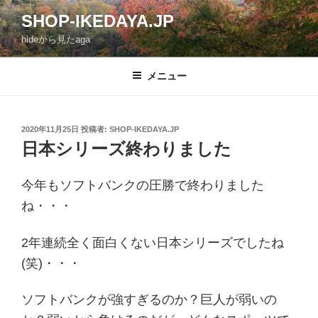
コ
SHOP-IKEDAYA.JP
ン
hideから見たaga
テ
ン
ツ
メニュー
へ
ス
キ
投
2020年11月25日
投稿者:
SHOP-IKEDAYA.JP
稿
ッ
日本シリーズ終わりました
日:
プ
今年もソフトバンクの圧勝で終わりました
ね・・・
2年連続全く面白くない日本シリーズでしたね
(笑)・・・
ソフトバンクが強すぎるのか？巨人が弱いの