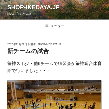
コ
SHOP-IKEDAYA.JP
ン
hideから見たaga
テ
ン
ツ
メニュー
へ
ス
キ
投
2020年11月29日
投稿者:
SHOP-IKEDAYA.JP
稿
ッ
新チームの試合
日:
プ
笹神スポ少・他6チームで練習会が笹神総合体育
館で行いました・・・