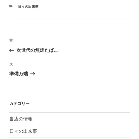
カ
日々の出来事
テ
ゴ
リ
ー
投
過
前
稿
去
次世代の無煙たばこ
ナ
の
ビ
投
次
次
稿
ゲ
の
準備万端
投
ー
稿
シ
ョ
カテゴリー
ン
当店の情報
日々の出来事