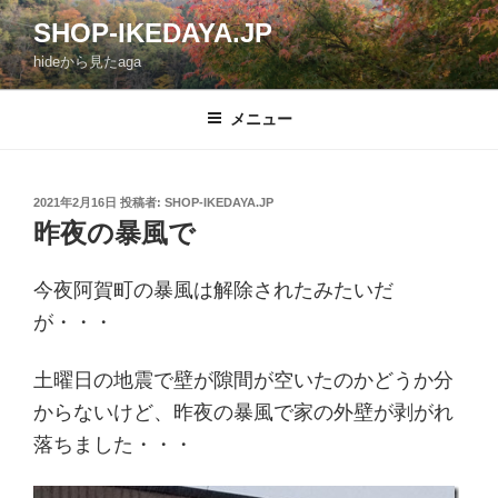
コ
SHOP-IKEDAYA.JP
ン
hideから見たaga
テ
ン
ツ
メニュー
へ
ス
キ
投
2021年2月16日
投稿者:
SHOP-IKEDAYA.JP
稿
ッ
昨夜の暴風で
日:
プ
今夜阿賀町の暴風は解除されたみたいだ
が・・・
土曜日の地震で壁が隙間が空いたのかどうか分
からないけど、昨夜の暴風で家の外壁が剥がれ
落ちました・・・