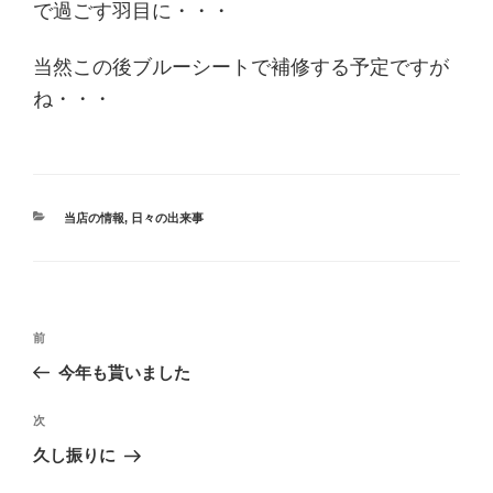
で過ごす羽目に・・・
当然この後ブルーシートで補修する予定ですが
ね・・・
カ
当店の情報
,
日々の出来事
テ
ゴ
リ
ー
投
過
前
稿
去
今年も貰いました
ナ
の
ビ
投
次
次
稿
ゲ
の
久し振りに
投
ー