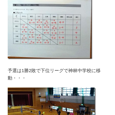
予選は1勝2敗で下位リーグで
神林中学校に移
動
・・・