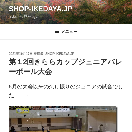
コ
SHOP-IKEDAYA.JP
ン
hideから見たaga
テ
ン
ツ
メニュー
へ
ス
キ
投
2021年10月17日
投稿者:
SHOP-IKEDAYA.JP
稿
ッ
第１2回きららカップジュニアバレ
日:
プ
ーボール大会
6月の大会以来の久し振りのジュニアの試合でし
た・・・