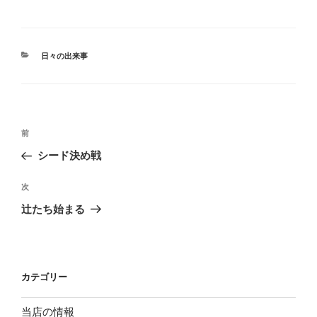
カ
日々の出来事
テ
ゴ
リ
ー
投
過
前
稿
去
シード決め戦
ナ
の
ビ
投
次
次
稿
ゲ
の
辻たち始まる
投
ー
稿
シ
ョ
カテゴリー
ン
当店の情報