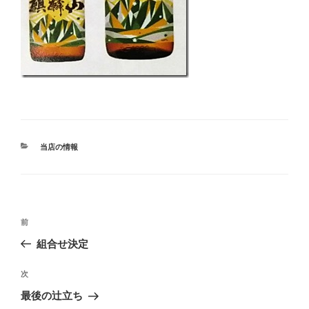
カ
当店の情報
テ
ゴ
リ
ー
投
過
前
稿
去
組合せ決定
ナ
の
ビ
投
次
次
稿
ゲ
の
最後の辻立ち
投