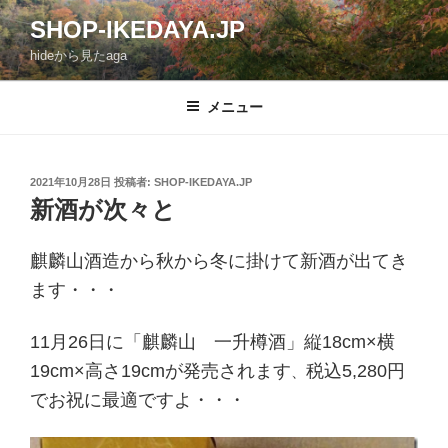
コ
SHOP-IKEDAYA.JP
ン
hideから見たaga
テ
ン
ツ
メニュー
へ
ス
キ
投
2021年10月28日
投稿者:
SHOP-IKEDAYA.JP
稿
ッ
新酒が次々と
日:
プ
麒麟山酒造から秋から冬に掛けて新酒が出てき
ます・・・
11月26日に「麒麟山 一升樽酒」縦18cm×横
19cm×高さ19cmが発売されます
税込5,280円
、
でお祝に最適ですよ・・・