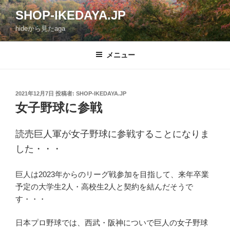
コ
SHOP-IKEDAYA.JP
ン
hideから見たaga
テ
ン
ツ
メニュー
へ
ス
キ
投
2021年12月7日
投稿者:
SHOP-IKEDAYA.JP
稿
ッ
女子野球に参戦
日:
プ
読売巨人軍が女子野球に参戦することになりま
した・・・
巨人は2023年からのリーグ戦参加を目指して、来年卒業
予定の大学生2人・高校生2人と契約を結んだそうで
す・・・
日本プロ野球では、西武・阪神についで巨人の女子野球