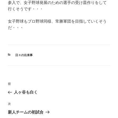
参入で、女子野球発展のための選手の受け皿作りをして
行くそうです・・・
女子野球もプロ野球同様、常勝軍団を目指していくそう
だ・・・
カ
日々の出来事
テ
ゴ
リ
ー
投
過
前
稿
去
人ヶ谷も白く
ナ
の
ビ
投
次
次
稿
ゲ
の
新人チームの初試合
投