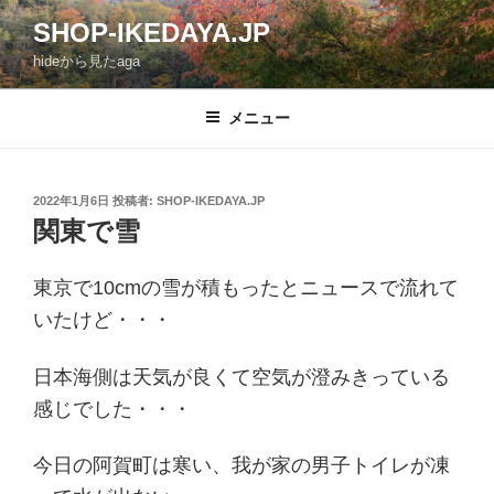
コ
SHOP-IKEDAYA.JP
ン
hideから見たaga
テ
ン
ツ
メニュー
へ
ス
キ
投
2022年1月6日
投稿者:
SHOP-IKEDAYA.JP
稿
ッ
関東で雪
日:
プ
東京で10cmの雪が積もったとニュースで流れて
いたけど・・・
日本海側は天気が良くて空気が澄みきっている
感じでした・・・
今日の阿賀町は寒い、我が家の男子トイレが凍