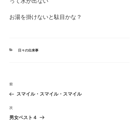
って水が出ない
お湯を掛けないと駄目かな？
カ
日々の出来事
テ
ゴ
リ
ー
投
過
前
稿
去
スマイル・スマイル・スマイル
ナ
の
ビ
投
次
次
稿
ゲ
の
男女ベスト４
投
ー
稿
シ