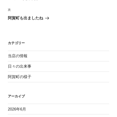
ナ
の
ビ
投
次
次
稿
ゲ
の
阿賀町も出ましたね
投
ー
稿
シ
ョ
カテゴリー
ン
当店の情報
日々の出来事
阿賀町の様子
アーカイブ
2026年6月