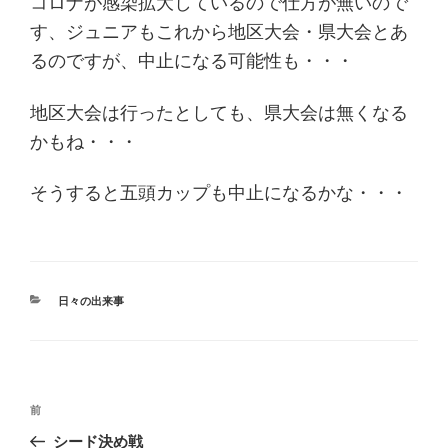
コロナが感染拡大しているので仕方が無いので
す、ジュニアもこれから地区大会・県大会とあ
るのですが、中止になる可能性も・・・
地区大会は行ったとしても、県大会は無くなる
かもね・・・
そうすると五頭カップも中止になるかな・・・
カ
日々の出来事
テ
ゴ
リ
ー
投
過
前
稿
去
シード決め戦