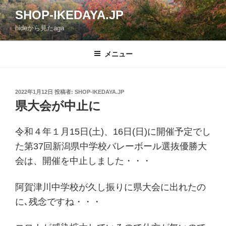
コ
SHOP-IKEDAYA.JP
ン
hideから見たaga
テ
ン
ツ
メニュー
へ
ス
キ
投
2022年1月12日
投稿者:
SHOP-IKEDAYA.JP
稿
ッ
県大会が中止に
日:
プ
令和４年１月15日(土)、16日(日)に開催予定でし
た第37回新潟県中学校バレーボール選抜優勝大
会は、開催を中止しました・・・
阿賀津川中学校が久し振りに県大会に出れたの
に､
残念ですね・・・