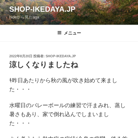
コ
SHOP-IKEDAYA.JP
ン
hideから見たaga
テ
ン
ツ
メニュー
へ
ス
キ
投
2022年8月20日
投稿者:
SHOP-IKEDAYA.JP
稿
ッ
涼しくなりましたね
日:
プ
ｷ昨日あたりから秋の風が吹き始めて来まし
た・・・
水曜日のバレーボールの練習で汗まみれ、蒸し
暑さもあり、家で倒れ込んでしまいまし
た・・・