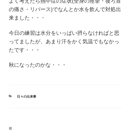
よく考えたら熱中症の症状(全身の痙攣・後ろ首
の痛さ・リバース)でなんとか水を飲んで対処出
来ました・・・
今日の練習は水分をいっぱい摂らなければと思
ってましたが、あまり汗をかく気温でもなかっ
たです・・・
秋になったのかな・・・
カ
日々の出来事
テ
ゴ
リ
ー
投
過
前