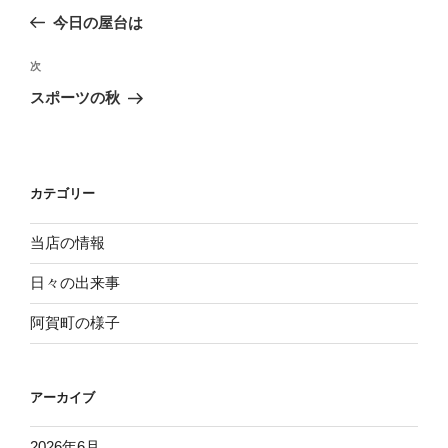
稿
去
今日の屋台は
ナ
の
ビ
投
次
次
稿
ゲ
の
スポーツの秋
投
ー
稿
シ
ョ
カテゴリー
ン
当店の情報
日々の出来事
阿賀町の様子
アーカイブ
2026年6月