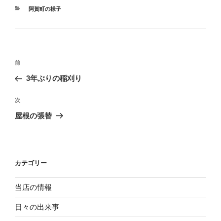
カ
阿賀町の様子
テ
ゴ
リ
ー
投
過
前
稿
去
3年ぶりの稲刈り
ナ
の
ビ
投
次
次
稿
ゲ
の
屋根の張替
投
ー
稿
シ
ョ
カテゴリー
ン
当店の情報
日々の出来事