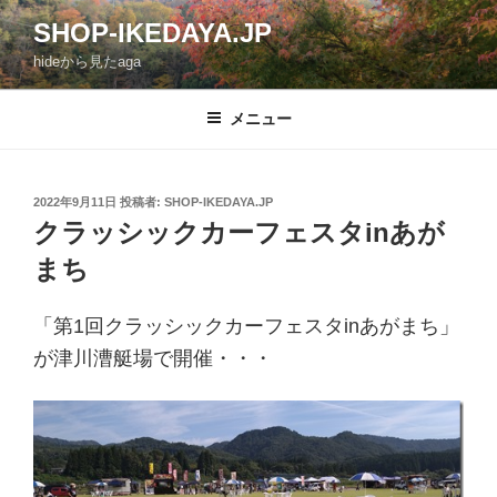
コ
SHOP-IKEDAYA.JP
ン
hideから見たaga
テ
ン
ツ
メニュー
へ
ス
キ
投
2022年9月11日
投稿者:
SHOP-IKEDAYA.JP
稿
ッ
クラッシックカーフェスタinあが
日:
プ
まち
「第1回クラッシックカーフェスタinあがまち」
が津川漕艇場で開催・・・