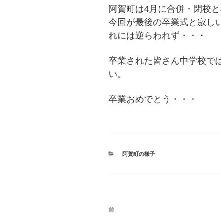
阿賀町は4月に合併・閉校
今回が最後の卒業式と寂し
れには逆らわれず・・・
卒業された皆さん中学校で
い。
卒業おめでとう・・・
カ
阿賀町の様子
テ
ゴ
リ
ー
投
前
過