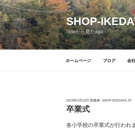
コ
ン
SHOP-IKEDA
テ
ン
hideから見たaga
ツ
へ
ス
キ
ホームページ
ブログ
会
ッ
プ
投
2019年3月22日
投稿者:
SHOP-IKEDAYA.JP
稿
卒業式
日:
各小学校の卒業式が行われ