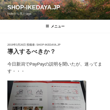
コ
SHOP-IKEDAYA.JP
ン
hideから見たaga
テ
ン
ツ
メニュー
へ
ス
キ
投
2019年3月26日
投稿者:
SHOP-IKEDAYA.JP
稿
ッ
導入するべきか？
日:
プ
今日新潟でPayPayの説明を聞いたが、迷ってま
す・・・