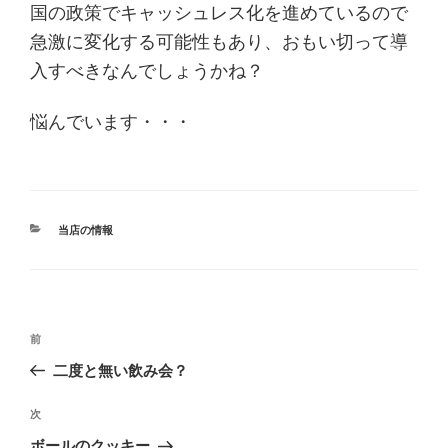
国の政策でキャッシュレス化を進めているので
急激に変化する可能性もあり、おもい切って導
入すべきなんでしょうかね？
悩んでいます・・・
カ
当店の情報
テ
ゴ
リ
ー
投
過
前
稿
去
二度と無い飲み会？
ナ
の
ビ
投
次
次
稿
ゲ
の
ボールのクッキー