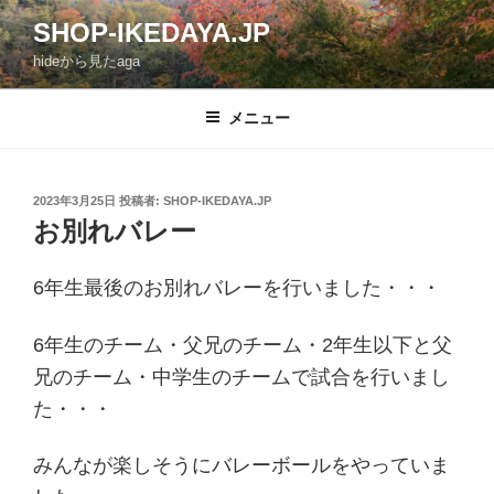
コ
SHOP-IKEDAYA.JP
ン
hideから見たaga
テ
ン
ツ
メニュー
へ
ス
キ
投
2023年3月25日
投稿者:
SHOP-IKEDAYA.JP
稿
ッ
お別れバレー
日:
プ
6年生最後のお別れバレーを行いました・・・
6年生のチーム・父兄のチーム・2年生以下と父
兄のチーム・中学生のチームで試合を行いまし
た・・・
みんなが楽しそうにバレーボールをやっていま