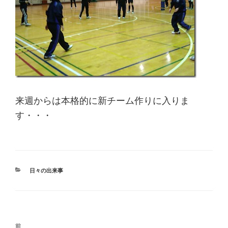
来週からは本格的に新チーム作りに入りま
す・・・
カ
日々の出来事
テ
ゴ
リ
ー
投
過
前