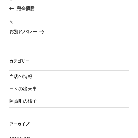
稿
去
完全優勝
ナ
の
ビ
投
次
次
稿
ゲ
の
お別れバレー
投
ー
稿
シ
ョ
カテゴリー
ン
当店の情報
日々の出来事
阿賀町の様子
アーカイブ