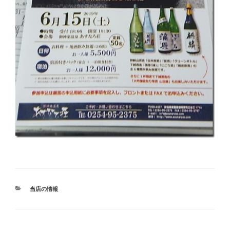
カ
当店の情報
テ
ゴ
リ
ー