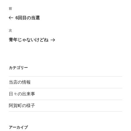
投
過
前
稿
去
6回目の当選
ナ
の
ビ
投
次
次
稿
ゲ
の
青年じゃないけどね
投
ー
稿
シ
ョ
カテゴリー
ン
当店の情報
日々の出来事
阿賀町の様子
アーカイブ