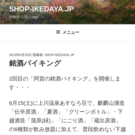
コ
SHOP-IKEDAYA.JP
ン
hideから見たaga
テ
ン
ツ
メニュー
へ
ス
キ
投
2019年4月15日
投稿者:
SHOP-IKEDAYA.JP
稿
ッ
銘酒バイキング
日:
プ
2回目の「阿賀の銘酒バイキング」を開催しま
す・・・
6月15(土)に上川温泉あすなろ荘で、麒麟山酒造
「伝辛原酒」「夏酒」「グリーンボトル」・下
越酒造「蒲原(緑)」「にごり酒」「蔵出原酒」
の6種類が飲み放題に加えて、普段飲めない下越